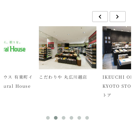
ハウス 有楽町イ
こだわりや 丸広川越店
IKEUCHI OR
tural House
KYOTO STOR
トア