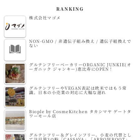
RANKING
株式会社マゴメ
NON-GMO / 非遺伝子組み換え / 遺伝子組換えで
ない
グルテンフリーベーカリーORGANIC JUNKIE(オ
ーガニック ジャンキー)恵比寿にOPEN！
グルテンフリーやVEGAN表記は欧米ではもう常
識。日本の小売業の対応に大幅な遅れ
Biople by CosmeKitchen タカシマヤ ゲートタ
ワーモール店
グルテンフリー＆グレインフリー。小麦の代替とし
て注目第3の粉「CASSAVA」「ARROWROOT」