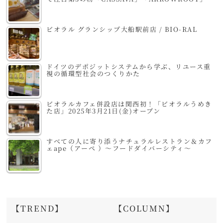
ビオラル グランシップ大船駅前店 / BIO-RAL
ドイツのデポジットシステムから学ぶ、リユース重
視の循環型社会のつくりかた
ビオラルカフェ併設店は関西初！「ビオラルうめき
た店」2025年3月21日(金)オープン
すべての人に寄り添うナチュラルレストラン＆カフ
ェape（アーペ ）～フードダイバーシティ～
【TREND】
【COLUMN】