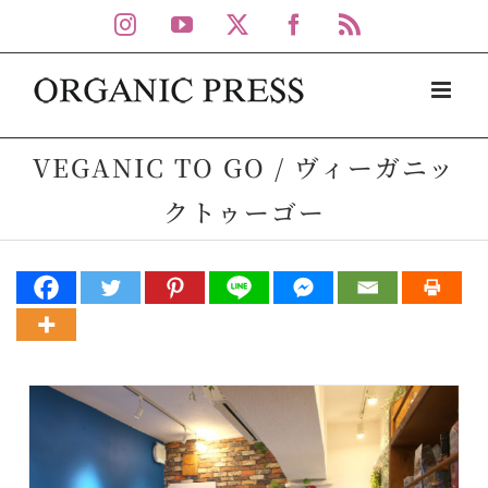
Skip
Instagram
YouTube
X
Facebook
Rss
to
content
VEGANIC TO GO / ヴィーガニッ
クトゥーゴー