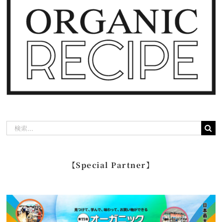
検
索
…
【Special Partner】