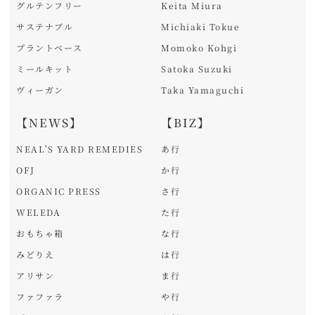
グルテンフリー
Keita Miura
サステナブル
Michiaki Tokue
プラントベース
Momoko Kohgi
ミールキット
Satoka Suzuki
ヴィーガン
Taka Yamaguchi
【NEWS】
【BIZ】
NEAL'S YARD REMEDIES
あ行
OFJ
か行
ORGANIC PRESS
さ行
WELEDA
た行
おもちゃ箱
な行
みどりえ
は行
アリサン
ま行
ファファラ
や行