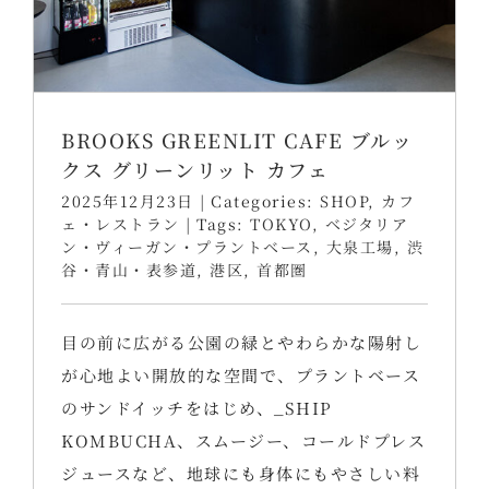
BROOKS GREENLIT CAFE ブルッ
クス グリーンリット カフェ
2025年12月23日
|
Categories:
SHOP
,
カフ
ェ・レストラン
|
Tags:
TOKYO
,
ベジタリア
ン・ヴィーガン・プラントベース
,
大泉工場
,
渋
谷・青山・表参道
,
港区
,
首都圏
目の前に広がる公園の緑とやわらかな陽射し
が心地よい開放的な空間で、プラントベース
のサンドイッチをはじめ、_SHIP
KOMBUCHA、スムージー、コールドプレス
ジュースなど、地球にも身体にもやさしい料