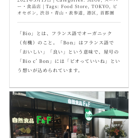
ー・食品店
|
Tags:
Food Store
,
TOKYO
,
ビ
オセボン
,
渋谷・青山・表参道
,
港区
,
首都圏
「Bio」とは、フランス語でオーガニック
（有機）のこと。「Bon」はフランス語で
「おいしい」「良い」という意味で、屋号の
「Bio c’ Bon」には「ビオっていいね」とい
う想いが込められています。