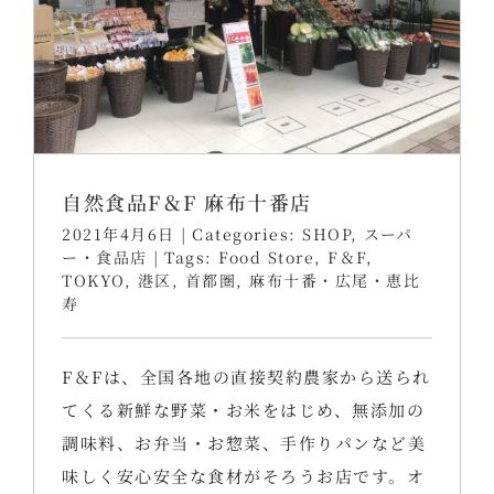
自然食品F＆F 麻布十番店
2021年4月6日
|
Categories:
SHOP
,
スーパ
ー・食品店
|
Tags:
Food Store
,
F＆F
,
TOKYO
,
港区
,
首都圏
,
麻布十番・広尾・恵比
寿
F＆Fは、全国各地の直接契約農家から送られ
てくる新鮮な野菜・お米をはじめ、無添加の
調味料、お弁当・お惣菜、手作りパンなど美
味しく安心安全な食材がそろうお店です。オ