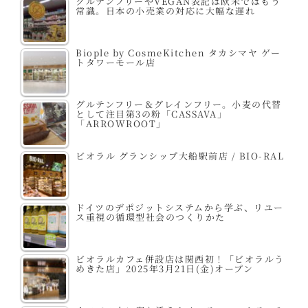
グルテンフリーやVEGAN表記は欧米ではもう
常識。日本の小売業の対応に大幅な遅れ
Biople by CosmeKitchen タカシマヤ ゲー
トタワーモール店
グルテンフリー＆グレインフリー。小麦の代替
として注目第3の粉「CASSAVA」
「ARROWROOT」
ビオラル グランシップ大船駅前店 / BIO-RAL
ドイツのデポジットシステムから学ぶ、リユー
ス重視の循環型社会のつくりかた
ビオラルカフェ併設店は関西初！「ビオラルう
めきた店」2025年3月21日(金)オープン