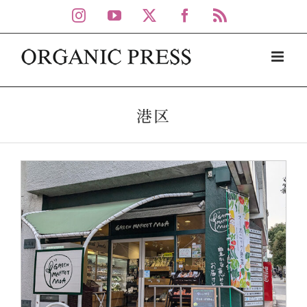
Skip
Instagram
YouTube
X
Facebook
Rss
to
content
港区