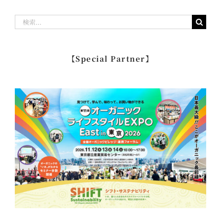
検
索
…
【Special Partner】