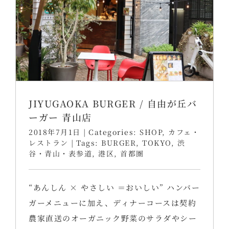
JIYUGAOKA BURGER / 自由が丘バ
ーガー 青山店
2018年7月1日
|
Categories:
SHOP
,
カフェ・
レストラン
|
Tags:
BURGER
,
TOKYO
,
渋
谷・青山・表参道
,
港区
,
首都圏
“あんしん × やさしい ＝おいしい” ハンバー
ガーメニューに加え、ディナーコースは契約
農家直送のオーガニック野菜のサラダやシー