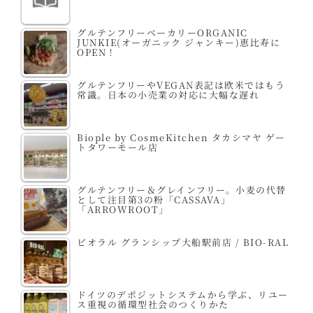
グルテンフリーベーカリーORGANIC
JUNKIE(オーガニック ジャンキー)恵比寿に
OPEN！
グルテンフリーやVEGAN表記は欧米ではもう
常識。日本の小売業の対応に大幅な遅れ
Biople by CosmeKitchen タカシマヤ ゲー
トタワーモール店
グルテンフリー＆グレインフリー。小麦の代替
として注目第3の粉「CASSAVA」
「ARROWROOT」
ビオラル グランシップ大船駅前店 / BIO-RAL
ドイツのデポジットシステムから学ぶ、リユー
ス重視の循環型社会のつくりかた