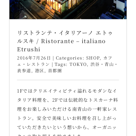
リストランテ・イタリアーノ エトゥ
ルスキ / Ristorante – italiano
Etrushi
2016年7月26日
|
Categories:
SHOP
,
カフ
ェ・レストラン
|
Tags:
TOKYO
,
渋谷・青山・
表参道
,
港区
,
首都圏
1Fではクリエイティビティ溢れるモダンなイ
タリア料理を、2Fでは伝統的なトスカーナ料
理をお楽しみいただける南青山の一軒家レス
トラン。安全で美味しいお料理を召し上がっ
ていただきたいという想いから、オーガニッ