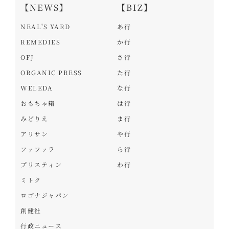
【NEWS】
【BIZ】
NEAL'S YARD
あ行
REMEDIES
か行
OFJ
さ行
ORGANIC PRESS
た行
WELEDA
な行
おもちゃ箱
は行
みどりえ
ま行
アリサン
や行
ファファラ
ら行
プリスティン
わ行
ミトク
ロゴナジャパン
創健社
行政ニュース