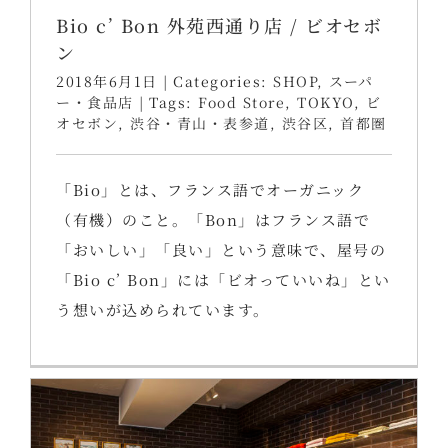
Bio c’ Bon 外苑西通り店 / ビオセボ
ン
2018年6月1日
|
Categories:
SHOP
,
スーパ
ー・食品店
|
Tags:
Food Store
,
TOKYO
,
ビ
オセボン
,
渋谷・青山・表参道
,
渋谷区
,
首都圏
「Bio」とは、フランス語でオーガニック
（有機）のこと。「Bon」はフランス語で
「おいしい」「良い」という意味で、屋号の
「Bio c’ Bon」には「ビオっていいね」とい
う想いが込められています。