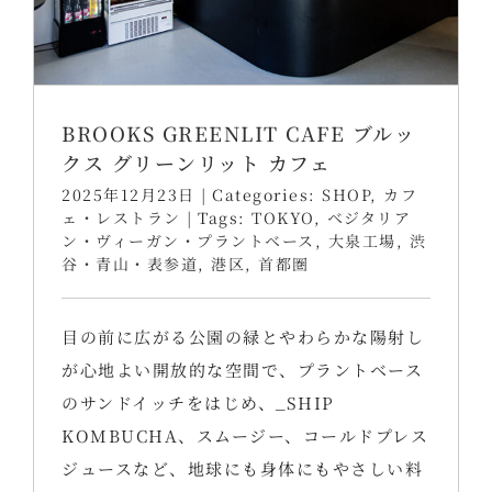
BROOKS GREENLIT CAFE ブルッ
クス グリーンリット カフェ
2025年12月23日
|
Categories:
SHOP
,
カフ
ェ・レストラン
|
Tags:
TOKYO
,
ベジタリア
ン・ヴィーガン・プラントベース
,
大泉工場
,
渋
谷・青山・表参道
,
港区
,
首都圏
目の前に広がる公園の緑とやわらかな陽射し
が心地よい開放的な空間で、プラントベース
のサンドイッチをはじめ、_SHIP
KOMBUCHA、スムージー、コールドプレス
ジュースなど、地球にも身体にもやさしい料