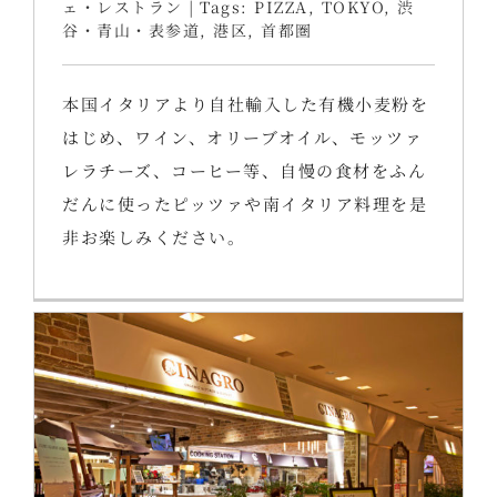
ェ・レストラン
|
Tags:
PIZZA
,
TOKYO
,
渋
谷・青山・表参道
,
港区
,
首都圏
本国イタリアより自社輸入した有機小麦粉を
はじめ、ワイン、オリーブオイル、モッツァ
レラチーズ、コーヒー等、自慢の食材をふん
だんに使ったピッツァや南イタリア料理を是
非お楽しみください。