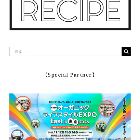
検
索
…
【Special Partner】