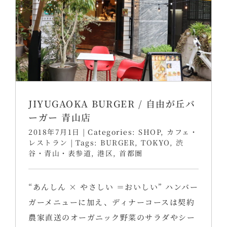
JIYUGAOKA BURGER / 自由が丘バ
ーガー 青山店
2018年7月1日
|
Categories:
SHOP
,
カフェ・
レストラン
|
Tags:
BURGER
,
TOKYO
,
渋
谷・青山・表参道
,
港区
,
首都圏
“あんしん × やさしい ＝おいしい” ハンバー
ガーメニューに加え、ディナーコースは契約
農家直送のオーガニック野菜のサラダやシー