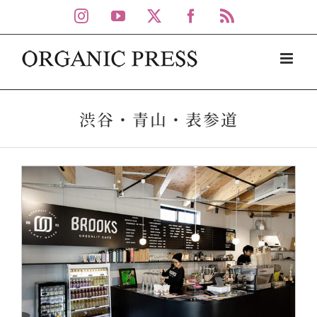
Skip
Instagram
YouTube
X
Facebook
Rss
to
content
渋谷・青山・表参道