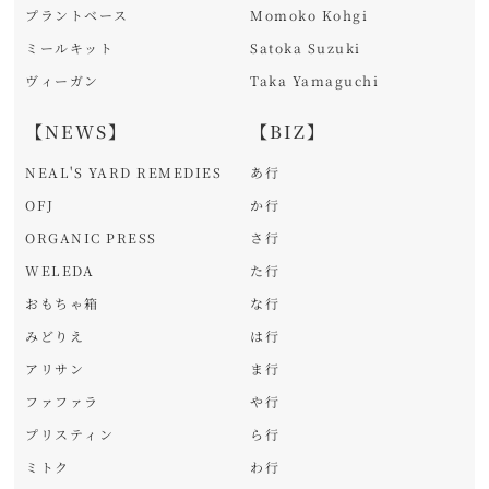
プラントベース
Momoko Kohgi
ミールキット
Satoka Suzuki
ヴィーガン
Taka Yamaguchi
【NEWS】
【BIZ】
NEAL'S YARD REMEDIES
あ行
OFJ
か行
ORGANIC PRESS
さ行
WELEDA
た行
おもちゃ箱
な行
みどりえ
は行
アリサン
ま行
ファファラ
や行
プリスティン
ら行
ミトク
わ行