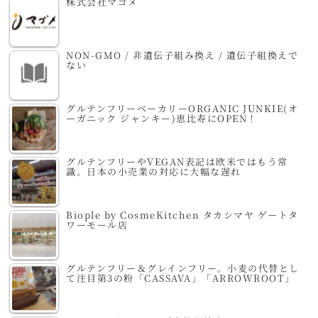
株式会社マゴメ
NON-GMO / 非遺伝子組み換え / 遺伝子組換えで
ない
グルテンフリーベーカリーORGANIC JUNKIE(オ
ーガニック ジャンキー)恵比寿にOPEN！
グルテンフリーやVEGAN表記は欧米ではもう常
識。日本の小売業の対応に大幅な遅れ
Biople by CosmeKitchen タカシマヤ ゲートタ
ワーモール店
グルテンフリー＆グレインフリー。小麦の代替とし
て注目第3の粉「CASSAVA」「ARROWROOT」