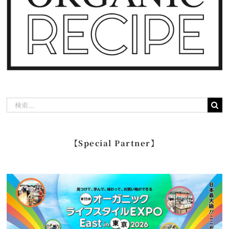
検
索
…
【Special Partner】