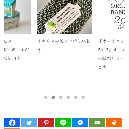
ービス
イギリスの脱プラ新しい動
【オーガニック
」のダンボールが
き
2022】オー
用紙使用率
の話題とヒッ
とめ