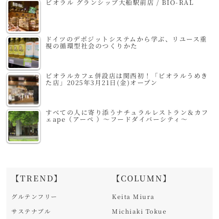
ビオラル グランシップ大船駅前店 / BIO-RAL
ドイツのデポジットシステムから学ぶ、リユース重
視の循環型社会のつくりかた
ビオラルカフェ併設店は関西初！「ビオラルうめき
た店」2025年3月21日(金)オープン
すべての人に寄り添うナチュラルレストラン＆カフ
ェape（アーペ ）～フードダイバーシティ～
【TREND】
【COLUMN】
グルテンフリー
Keita Miura
サステナブル
Michiaki Tokue