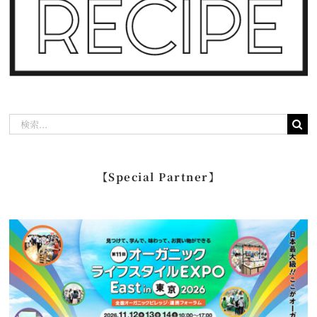
検
索
…
【Special Partner】