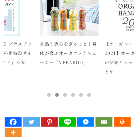
省】プラスチッ
自然の恵みをぎゅっと！身
【オーガニック
有料化特設サイ
体が喜ぶオーガニックスム
2021】オーガ
ガイド」公表
ージー「VEBABOO」
の話題とヒッ
とめ