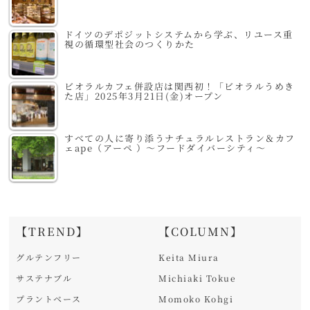
ドイツのデポジットシステムから学ぶ、リユース重
視の循環型社会のつくりかた
ビオラルカフェ併設店は関西初！「ビオラルうめき
た店」2025年3月21日(金)オープン
すべての人に寄り添うナチュラルレストラン＆カフ
ェape（アーペ ）～フードダイバーシティ～
【TREND】
【COLUMN】
グルテンフリー
Keita Miura
サステナブル
Michiaki Tokue
プラントベース
Momoko Kohgi