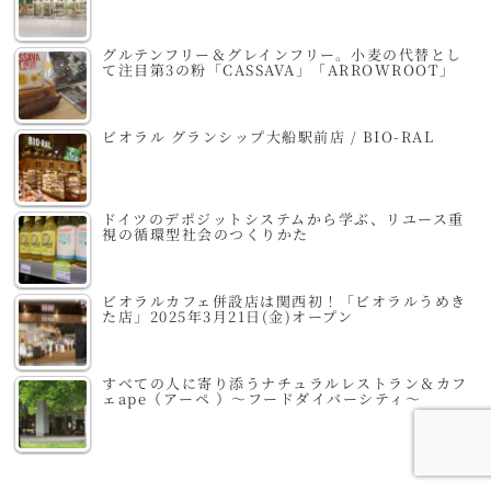
グルテンフリー＆グレインフリー。小麦の代替とし
て注目第3の粉「CASSAVA」「ARROWROOT」
ビオラル グランシップ大船駅前店 / BIO-RAL
ドイツのデポジットシステムから学ぶ、リユース重
視の循環型社会のつくりかた
ビオラルカフェ併設店は関西初！「ビオラルうめき
た店」2025年3月21日(金)オープン
すべての人に寄り添うナチュラルレストラン＆カフ
ェape（アーペ ）～フードダイバーシティ～