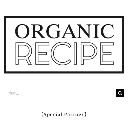
検
索
…
【Special Partner】