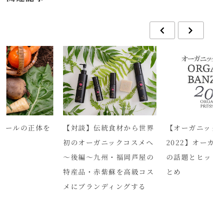
ロールの正体を
【対談】伝統食材から世界
【オーガニック
初のオーガニックコスメへ
2022】オー
～後編～九州・福岡芦屋の
の話題とヒッ
特産品・赤紫蘇を高級コス
とめ
メにブランディングする