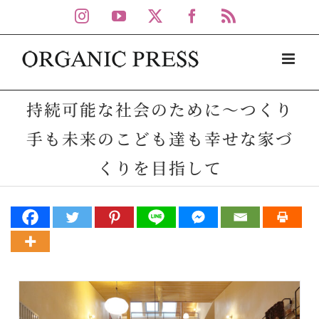
Skip
Instagram
YouTube
X
Facebook
Rss
to
content
持続可能な社会のために～つくり
手も未来のこども達も幸せな家づ
くりを目指して