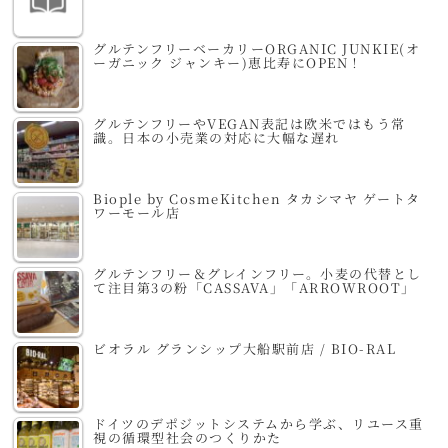
グルテンフリーベーカリーORGANIC JUNKIE(オ
ーガニック ジャンキー)恵比寿にOPEN！
グルテンフリーやVEGAN表記は欧米ではもう常
識。日本の小売業の対応に大幅な遅れ
Biople by CosmeKitchen タカシマヤ ゲートタ
ワーモール店
グルテンフリー＆グレインフリー。小麦の代替とし
て注目第3の粉「CASSAVA」「ARROWROOT」
ビオラル グランシップ大船駅前店 / BIO-RAL
ドイツのデポジットシステムから学ぶ、リユース重
視の循環型社会のつくりかた