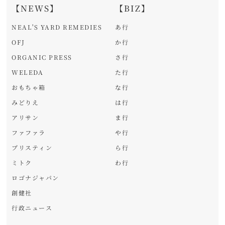
【NEWS】
【BIZ】
NEAL'S YARD REMEDIES
あ行
OFJ
か行
ORGANIC PRESS
さ行
WELEDA
た行
おもちゃ箱
な行
みどりえ
は行
アリサン
ま行
ファファラ
や行
プリスティン
ら行
ミトク
わ行
ロゴナジャパン
創健社
行政ニュース