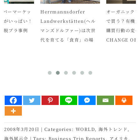
ーパーマーケッ
Herrmannsdorfer
オーガニックフ
トがいっぱい！
Landwerkstätten(ヘル
で買う？有機
の脱プラ事例
マンズドルファー)は次世
購買行動の変
代を育てる「食育」の場
CHANGE OF
2008年3月20日
|
Categories:
WORLD
,
海外トレンド
,
海外展示会
|
Tags:
Business Trip Reports
,
アメリカ
,