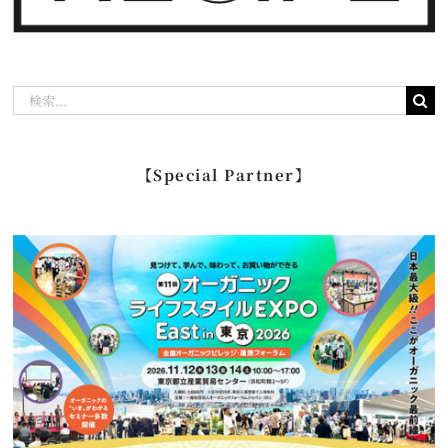
検
索
…
【Special Partner】