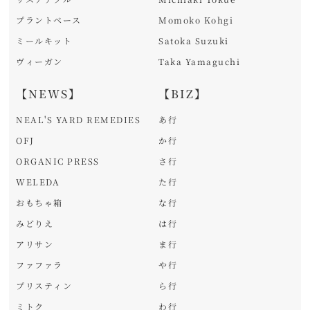
プラントベース
Momoko Kohgi
ミールキット
Satoka Suzuki
ヴィーガン
Taka Yamaguchi
【NEWS】
【BIZ】
NEAL'S YARD REMEDIES
あ行
OFJ
か行
ORGANIC PRESS
さ行
WELEDA
た行
おもちゃ箱
な行
みどりえ
は行
アリサン
ま行
ファファラ
や行
プリスティン
ら行
ミトク
わ行