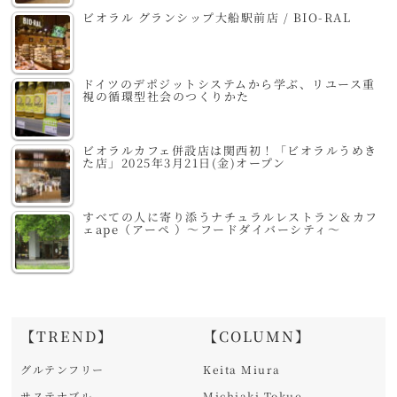
ビオラル グランシップ大船駅前店 / BIO-RAL
ドイツのデポジットシステムから学ぶ、リユース重
視の循環型社会のつくりかた
ビオラルカフェ併設店は関西初！「ビオラルうめき
た店」2025年3月21日(金)オープン
すべての人に寄り添うナチュラルレストラン＆カフ
ェape（アーペ ）～フードダイバーシティ～
【TREND】
【COLUMN】
グルテンフリー
Keita Miura
サステナブル
Michiaki Tokue