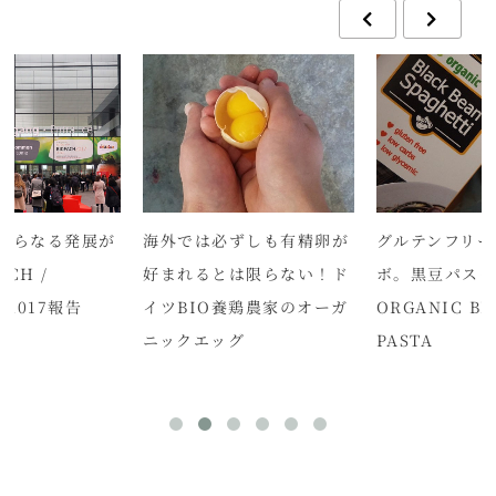
さらなる発展が
海外では必ずしも有精卵が
グルテンフリー
ACH /
好まれるとは限らない！ド
ボ。黒豆パス
S 2017報告
イツBIO養鶏農家のオーガ
ORGANIC BL
ニックエッグ
PASTA