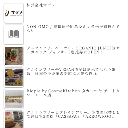
株式会社マゴメ
NON-GMO / 非遺伝子組み換え / 遺伝子組換えで
ない
グルテンフリーベーカリーORGANIC JUNKIE(オ
ーガニック ジャンキー)恵比寿にOPEN！
グルテンフリーやVEGAN表記は欧米ではもう常
識。日本の小売業の対応に大幅な遅れ
Biople by CosmeKitchen タカシマヤ ゲートタ
ワーモール店
グルテンフリー＆グレインフリー。小麦の代替とし
て注目第3の粉「CASSAVA」「ARROWROOT」