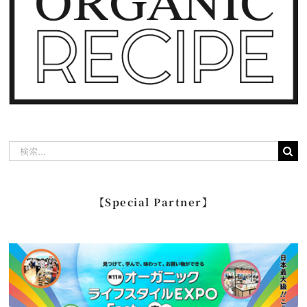
検
索
…
【Special Partner】