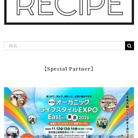
検
索
…
【Special Partner】