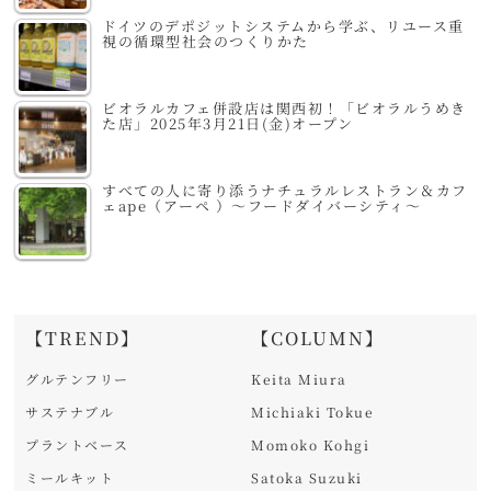
ドイツのデポジットシステムから学ぶ、リユース重
視の循環型社会のつくりかた
ビオラルカフェ併設店は関西初！「ビオラルうめき
た店」2025年3月21日(金)オープン
すべての人に寄り添うナチュラルレストラン＆カフ
ェape（アーペ ）～フードダイバーシティ～
【TREND】
【COLUMN】
グルテンフリー
Keita Miura
サステナブル
Michiaki Tokue
プラントベース
Momoko Kohgi
ミールキット
Satoka Suzuki