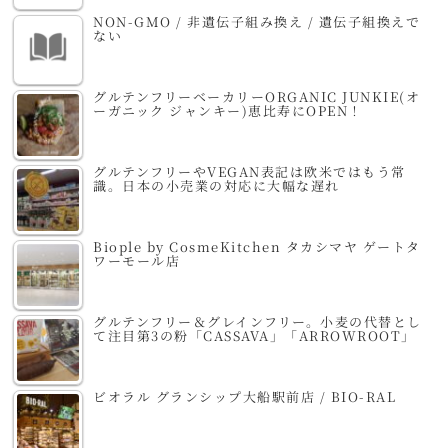
NON-GMO / 非遺伝子組み換え / 遺伝子組換えで
ない
グルテンフリーベーカリーORGANIC JUNKIE(オ
ーガニック ジャンキー)恵比寿にOPEN！
グルテンフリーやVEGAN表記は欧米ではもう常
識。日本の小売業の対応に大幅な遅れ
Biople by CosmeKitchen タカシマヤ ゲートタ
ワーモール店
グルテンフリー＆グレインフリー。小麦の代替とし
て注目第3の粉「CASSAVA」「ARROWROOT」
ビオラル グランシップ大船駅前店 / BIO-RAL