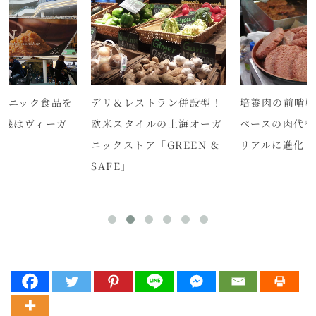
ガニック食品を
デリ＆レストラン併設型！
培養肉の前哨
勝機はヴィーガ
欧米スタイルの上海オーガ
ベースの肉代替
り
ニックストア「GREEN &
リアルに進化し
SAFE」