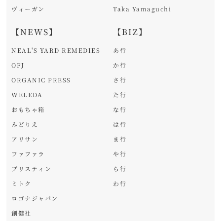
ヴィーガン
Taka Yamaguchi
【NEWS】
【BIZ】
NEAL'S YARD REMEDIES
あ行
OFJ
か行
ORGANIC PRESS
さ行
WELEDA
た行
おもちゃ箱
な行
みどりえ
は行
アリサン
ま行
ファファラ
や行
プリスティン
ら行
ミトク
わ行
ロゴナジャパン
創健社