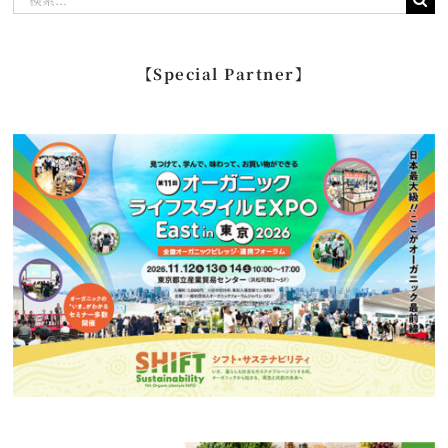
索
…
【Special Partner】