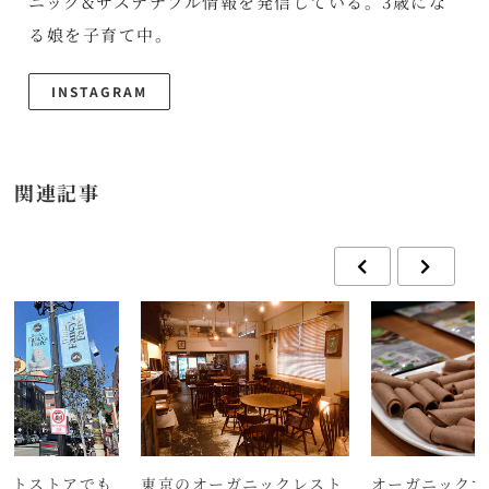
ニック&サステナブル情報を発信している。3歳にな
る娘を子育て中。
INSTAGRAM
関連記事
ントストアでも
東京のオーガニックレスト
オーガニックで