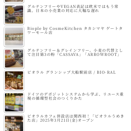
グルテンフリーやVEGAN表記は欧米ではもう常
識。日本の小売業の対応に大幅な遅れ
Biople by CosmeKitchen タカシマヤ ゲートタ
ワーモール店
グルテンフリー＆グレインフリー。小麦の代替とし
て注目第3の粉「CASSAVA」「ARROWROOT」
ビオラル グランシップ大船駅前店 / BIO-RAL
ドイツのデポジットシステムから学ぶ、リユース重
視の循環型社会のつくりかた
ビオラルカフェ併設店は関西初！「ビオラルうめき
た店」2025年3月21日(金)オープン