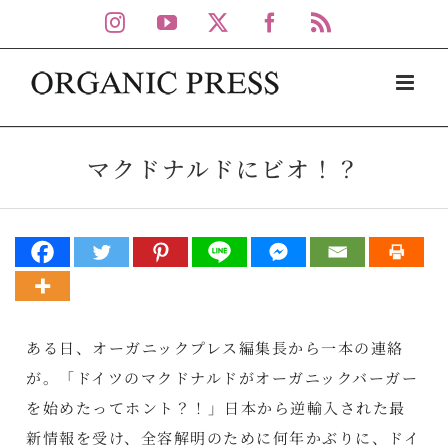
Skip
Instagram
YouTube
X
Facebook
Rss
to
content
マクドナルドにビオ！？
ある日、オーガニックプレス編集長から一本の連絡
が。「ドイツのマクドナルドがオーガニックバーガー
を始めたってホント？！」日本から逆輸入された最
新情報を受け、全容解明のために何年かぶりに、ドイ