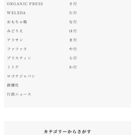
ORGANIC PRESS
さ行
WELEDA
た行
おもちゃ箱
な行
みどりえ
は行
アリサン
ま行
ファファラ
や行
プリスティン
ら行
ミトク
わ行
ロゴナジャパン
創健社
行政ニュース
カテゴリーからさがす