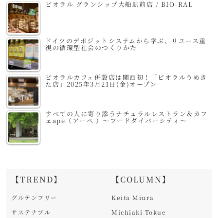
ビオラル グランシップ大船駅前店 / BIO-RAL
ドイツのデポジットシステムから学ぶ、リユース重
視の循環型社会のつくりかた
ビオラルカフェ併設店は関西初！「ビオラルうめき
た店」2025年3月21日(金)オープン
すべての人に寄り添うナチュラルレストラン＆カフ
ェape（アーペ ）～フードダイバーシティ～
【TREND】
【COLUMN】
グルテンフリー
Keita Miura
サステナブル
Michiaki Tokue