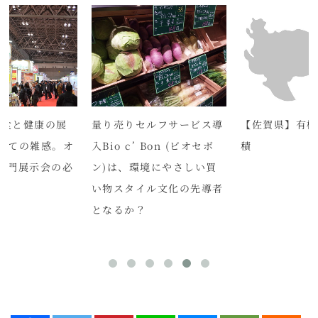
。食と健康の展
量り売りセルフサービス導
【佐賀県】有機
っての雑感。オ
入Bio c’ Bon (ビオセボ
積
専門展示会の必
ン)は、環境にやさしい買
い物スタイル文化の先導者
となるか？