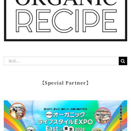
検
索
…
【Special Partner】