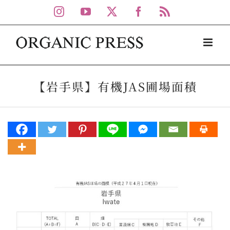
Skip
Instagram
YouTube
X
Facebook
Rss
to
content
【岩手県】有機JAS圃場面積