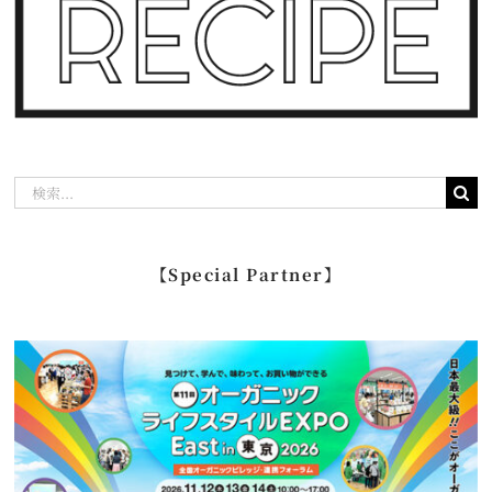
検
索
…
【Special Partner】