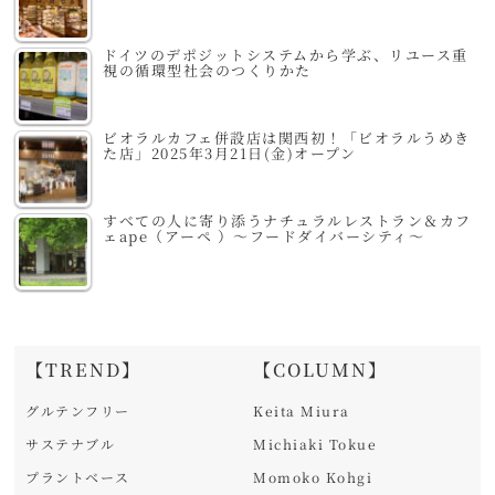
ドイツのデポジットシステムから学ぶ、リユース重
視の循環型社会のつくりかた
ビオラルカフェ併設店は関西初！「ビオラルうめき
た店」2025年3月21日(金)オープン
すべての人に寄り添うナチュラルレストラン＆カフ
ェape（アーペ ）～フードダイバーシティ～
【TREND】
【COLUMN】
グルテンフリー
Keita Miura
サステナブル
Michiaki Tokue
プラントベース
Momoko Kohgi