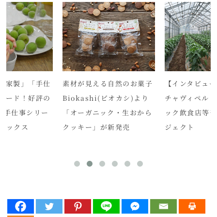
自家製」「手仕
素材が見える自然のお菓子
【インタビュー
ワード！好評の
Biokashi(ビオカシ)より
チャヴィペルト 
ix「手仕事シリー
「オーガニック・生おから
ック飲食店等
イシックス
クッキー」が新発売
ジェクト