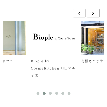
アンドオア
Biople by
有機さつま芋カ
CosmeKitchen 町田マル
イ店