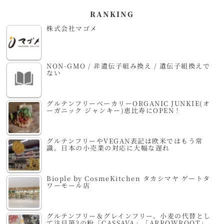
RANKING
株式会社マゴメ
NON-GMO / 非遺伝子組み換え / 遺伝子組換えで
ない
グルテンフリーベーカリーORGANIC JUNKIE(オ
ーガニック ジャンキー)恵比寿にOPEN！
グルテンフリーやVEGAN表記は欧米ではもう常
識。日本の小売業の対応に大幅な遅れ
Biople by CosmeKitchen タカシマヤ ゲートタ
ワーモール店
グルテンフリー＆グレインフリー。小麦の代替とし
て注目第3の粉「CASSAVA」「ARROWROOT」