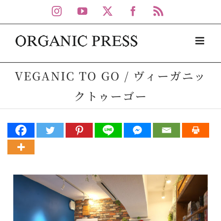
Skip
Instagram
YouTube
X
Facebook
Rss
to
content
VEGANIC TO GO / ヴィーガニッ
クトゥーゴー