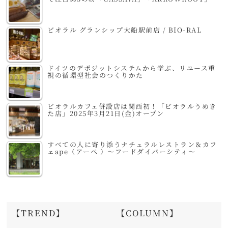
ビオラル グランシップ大船駅前店 / BIO-RAL
ドイツのデポジットシステムから学ぶ、リユース重
視の循環型社会のつくりかた
ビオラルカフェ併設店は関西初！「ビオラルうめき
た店」2025年3月21日(金)オープン
すべての人に寄り添うナチュラルレストラン＆カフ
ェape（アーペ ）～フードダイバーシティ～
【TREND】
【COLUMN】