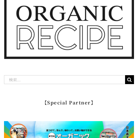
検
索
…
【Special Partner】