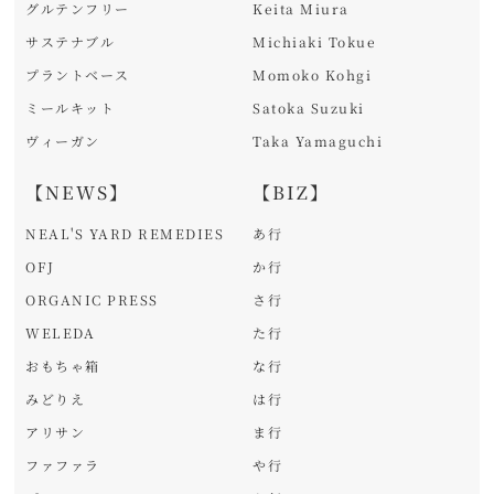
グルテンフリー
Keita Miura
サステナブル
Michiaki Tokue
プラントベース
Momoko Kohgi
ミールキット
Satoka Suzuki
ヴィーガン
Taka Yamaguchi
【NEWS】
【BIZ】
NEAL'S YARD REMEDIES
あ行
OFJ
か行
ORGANIC PRESS
さ行
WELEDA
た行
おもちゃ箱
な行
みどりえ
は行
アリサン
ま行
ファファラ
や行