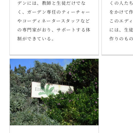
デンには、教師と生徒だけでな
くの人た
く、ガーデン専任のティーチャー
をかけて
やコーディネータースタッフなど
このエデ
の専門家がおり、サポートする体
には、生
制ができている。
作りのも