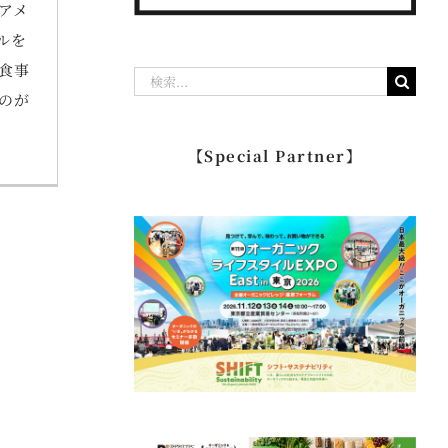
アメ
ルを
食事
検
のが
索
…
【Special Partner】