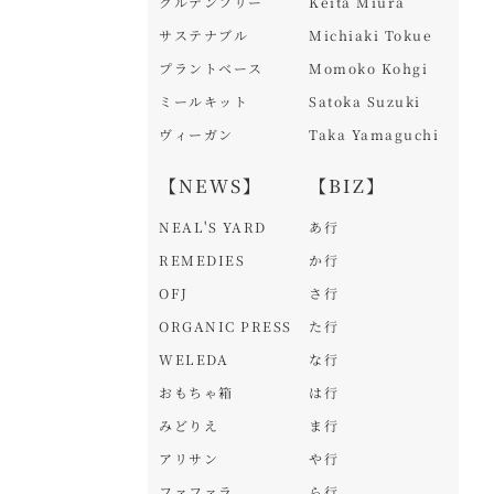
グルテンフリー
Keita Miura
サステナブル
Michiaki Tokue
プラントベース
Momoko Kohgi
ミールキット
Satoka Suzuki
ヴィーガン
Taka Yamaguchi
【NEWS】
【BIZ】
NEAL'S YARD
あ行
REMEDIES
か行
OFJ
さ行
ORGANIC PRESS
た行
WELEDA
な行
おもちゃ箱
は行
みどりえ
ま行
アリサン
や行
ファファラ
ら行