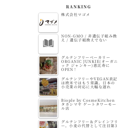
RANKING
株式会社マゴメ
NON-GMO / 非遺伝子組み換
え / 遺伝子組換えでない
グルテンフリーベーカリー
ORGANIC JUNKIE(オーガニ
ック ジャンキー)恵比寿に
OPEN！
グルテンフリーやVEGAN表記
は欧米ではもう常識。日本の
小売業の対応に大幅な遅れ
Biople by CosmeKitchen
タカシマヤ ゲートタワーモー
ル店
グルテンフリー＆グレインフリ
ー。小麦の代替として注目第3