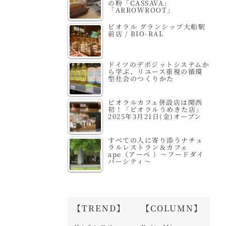
の粉「CASSAVA」
「ARROWROOT」
ビオラル グランシップ大船駅
前店 / BIO-RAL
ドイツのデポジットシステムか
ら学ぶ、リユース重視の循環
型社会のつくりかた
ビオラルカフェ併設店は関西
初！「ビオラルうめきた店」
2025年3月21日(金)オープン
すべての人に寄り添うナチュ
ラルレストラン＆カフェ
ape（アーペ ）～フードダイ
バーシティ～
【TREND】
【COLUMN】