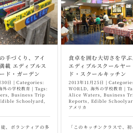
の手づくり、アイ
食卓を囲む大切さを学ぶ
満載 エディブルス
エディブルスクールヤー
ード・ガーデン
ド・スクールキッチン
月30日
|
Categories:
2013年11月25日
|
Categorie
海外の学校教育
|
Tags:
WORLD
,
海外の学校教育
|
Ta
ers
,
Business Trip
Alice Waters
,
Business Tr
Edible Schoolyard
,
Reports
,
Edible Schoolya
アメリカ
生徒、ボランティアの多
「このキッチンクラスで、初