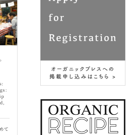
。
s:
gs:
ip
rd
,
めて