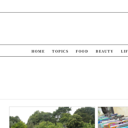
Skip
to
content
HOME
TOPICS
FOOD
BEAUTY
LI