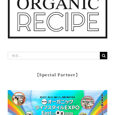
検
索
…
【Special Partner】