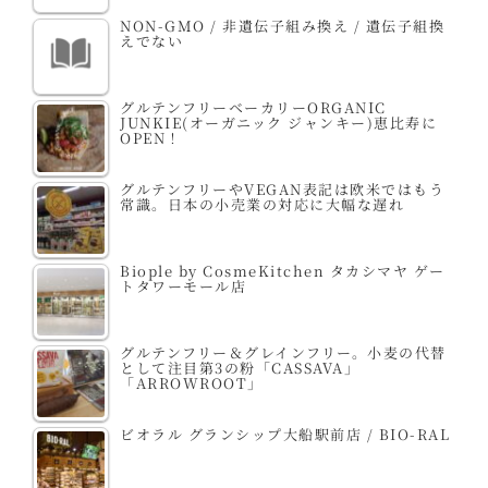
NON-GMO / 非遺伝子組み換え / 遺伝子組換
えでない
グルテンフリーベーカリーORGANIC
JUNKIE(オーガニック ジャンキー)恵比寿に
OPEN！
グルテンフリーやVEGAN表記は欧米ではもう
常識。日本の小売業の対応に大幅な遅れ
Biople by CosmeKitchen タカシマヤ ゲー
トタワーモール店
グルテンフリー＆グレインフリー。小麦の代替
として注目第3の粉「CASSAVA」
「ARROWROOT」
ビオラル グランシップ大船駅前店 / BIO-RAL