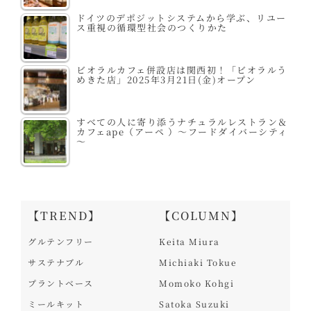
ドイツのデポジットシステムから学ぶ、リユー
ス重視の循環型社会のつくりかた
ビオラルカフェ併設店は関西初！「ビオラルう
めきた店」2025年3月21日(金)オープン
すべての人に寄り添うナチュラルレストラン＆
カフェape（アーペ ）～フードダイバーシティ
～
【TREND】
【COLUMN】
グルテンフリー
Keita Miura
サステナブル
Michiaki Tokue
プラントベース
Momoko Kohgi
ミールキット
Satoka Suzuki