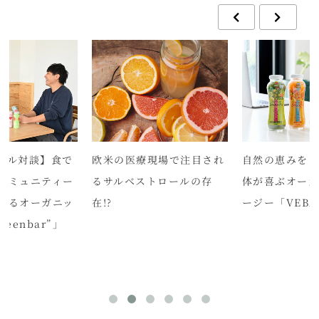
ブル対談】食で
欧米の医療現場で注目され
自然の恵みを
コミュニティー
るサルベストロールの存
体が喜ぶオーガ
するオーガニッ
在!?
ージー「VEBA
eenbar”」