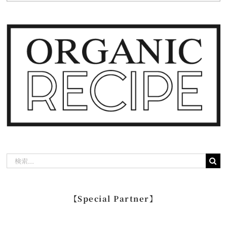
検
索
…
【Special Partner】