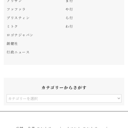
アリサン
ま行
ファファラ
や行
プリスティン
ら行
ミトク
わ行
ロゴナジャパン
創健社
行政ニュース
カテゴリーからさがす
カ
テ
ゴ
リ