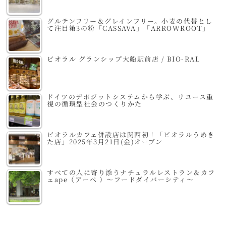
グルテンフリー＆グレインフリー。小麦の代替とし
て注目第3の粉「CASSAVA」「ARROWROOT」
ビオラル グランシップ大船駅前店 / BIO-RAL
ドイツのデポジットシステムから学ぶ、リユース重
視の循環型社会のつくりかた
ビオラルカフェ併設店は関西初！「ビオラルうめき
た店」2025年3月21日(金)オープン
すべての人に寄り添うナチュラルレストラン＆カフ
ェape（アーペ ）～フードダイバーシティ～