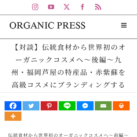
Skip
Instagram
YouTube
X
Facebook
Rss
to
content
【対談】伝統食材から世界初のオ
ーガニックコスメへ～後編～九
州・福岡芦屋の特産品・赤紫蘇を
高級コスメにブランディングする
伝統食材から世界初のオーガニックコスメへ～前編～