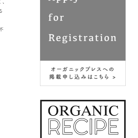
く、
る
不