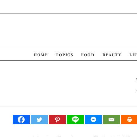
Skip
to
content
HOME
TOPICS
FOOD
BEAUTY
LI