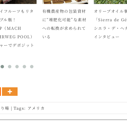
イフルーツもリタ
有機農産物の包装資材
オリーブオイル
ブル瓶！
に“堆肥化可能”な素材
「Sierra de G
P（MACH
への転換が求められて
シエラ・デ・ヘ
HRWEG POOL）
いる
インタビュー
ャーでデポジット
売り場
|
Tags:
アメリカ