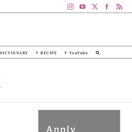
Instagram
YouTube
X
Facebo
Rs
DICTIONARY
RECIPE
YouTube
n
n