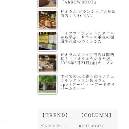
「ARROWROOT」
ビオラル グランシップ大船駅
前店 / BIO-RAL
ドイツのデポジットシステム
から学ぶ、リユース重視の循
環型社会のつくりかた
ビオラルカフェ併設店は関西
初！「ビオラルうめきた店」
2025年3月21日(金)オープン
すべての人に寄り添うナチュ
ラルレストラン＆カフェ
ape（アーペ ）～フードダイ
バーシティ～
【TREND】
【COLUMN】
グルテンフリー
Keita Miura