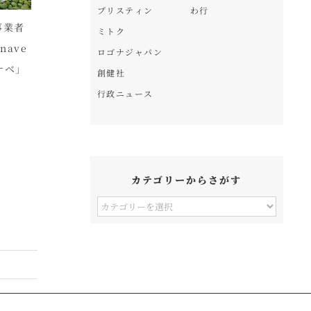
プリスティン
わ行
事業者
ドイツ フランクフルト
砂糖に代わる自然甘味
グ
ミトク
énave
空港ターミナル内のオ
料。トレンドは、デー
カ
ロゴナジャパン
ナベ」
ーガニックショップ
ツのシロップ
注
創健社
B
行政ニュース
P
カテゴリーからさがす
カ
テ
ゴ
リ
ー
か