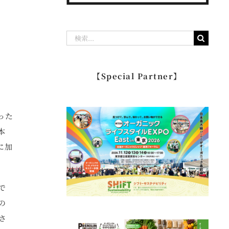
検
索
…
【Special Partner】
った
本
に加
で
の
さ