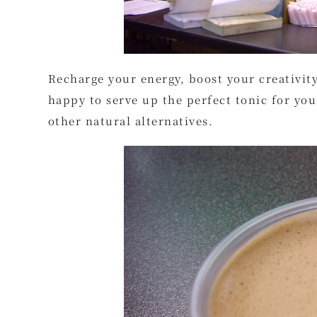
Recharge your energy, boost your creativit
happy to serve up the perfect tonic for yo
other natural alternatives.