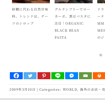
ルト
砂糖に代わる自然甘味
グルテンフリーでロー
ドラ
のオ
料。トレンドは、デー
カーボ。黒豆パスタに
ーナ
プ
ツのシロップ
注目！ORGANIC
MM
BLACK BEAN
ME
PASTA
のジ
2009年3月10日
|
Categories:
WORLD
,
海外のお店・