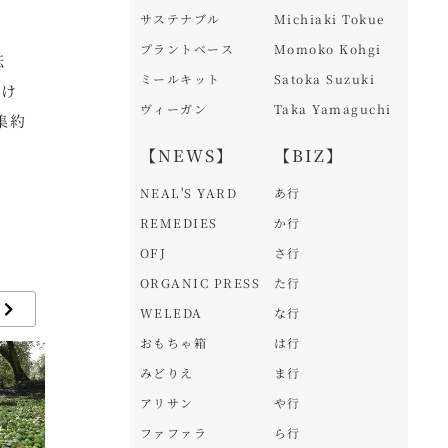
サステナブル
Michiaki Tokue
プラントベース
Momoko Kohgi
転
ミールキット
Satoka Suzuki
駆け
ヴィーガン
Taka Yamaguchi
集約
【NEWS】
【BIZ】
NEAL'S YARD
あ行
REMEDIES
か行
OFJ
さ行
ORGANIC PRESS
た行
WELEDA
な行
おもちゃ箱
は行
みどりえ
ま行
アリサン
や行
ファファラ
ら行