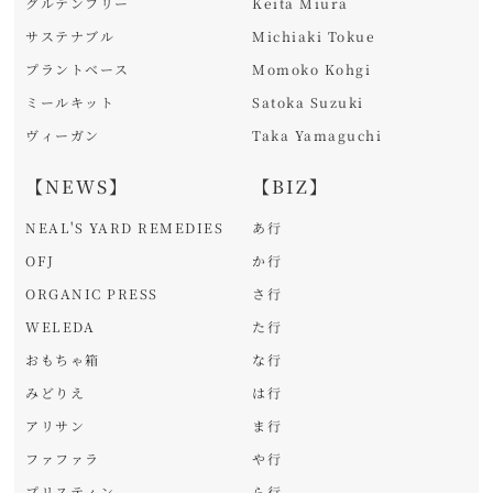
グルテンフリー
Keita Miura
サステナブル
Michiaki Tokue
プラントベース
Momoko Kohgi
ミールキット
Satoka Suzuki
ヴィーガン
Taka Yamaguchi
【NEWS】
【BIZ】
NEAL'S YARD REMEDIES
あ行
OFJ
か行
ORGANIC PRESS
さ行
WELEDA
た行
おもちゃ箱
な行
みどりえ
は行
アリサン
ま行
ファファラ
や行
プリスティン
ら行