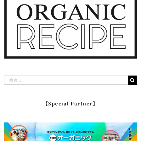
検
索
…
【Special Partner】