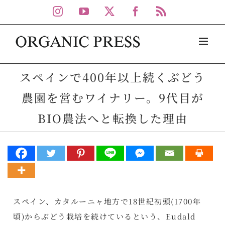
Skip
Instagram
YouTube
X
Facebook
Rss
to
content
スペインで400年以上続くぶどう
農園を営むワイナリー。9代目が
BIO農法へと転換した理由
スペイン、カタルーニャ地方で18世紀初頭(1700年
頃)からぶどう栽培を続けているという、Eudald