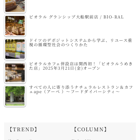
ビオラル グランシップ大船駅前店 / BIO-RAL
ドイツのデポジットシステムから学ぶ、リユース重
視の循環型社会のつくりかた
ビオラルカフェ併設店は関西初！「ビオラルうめき
た店」2025年3月21日(金)オープン
すべての人に寄り添うナチュラルレストラン＆カフ
ェape（アーペ ）～フードダイバーシティ～
【TREND】
【COLUMN】