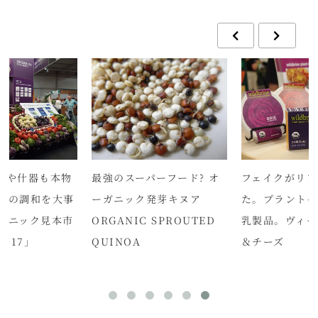
パーフード? オ
フェイクがリアルに近づい
オーガニックチ
発芽キヌア
た。プラントベースの代替
作った「ヴィ
 SPROUTED
乳製品。ヴィーガンバター
ア」その隠し
＆チーズ