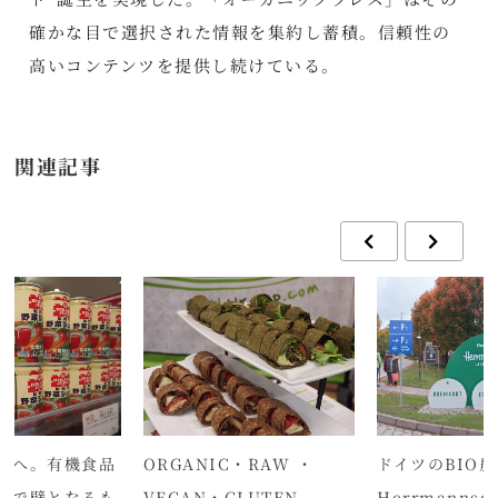
確かな目で選択された情報を集約し蓄積。信頼性の
高いコンテンツを提供し続けている。
関連記事
湾へ。有機食品
ORGANIC・RAW ・
ドイツのBIO
上で壁となるも
VEGAN・GLUTEN
Herrmannsdo