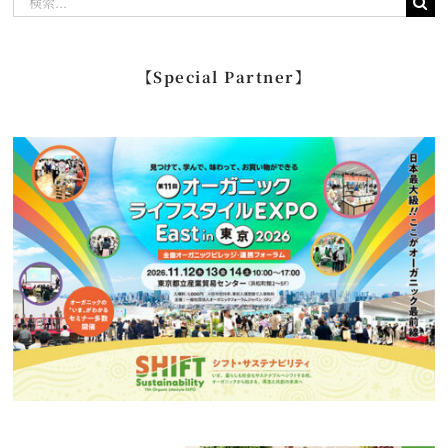
索
…
【Special Partner】