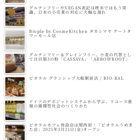
グルテンフリーやVEGAN表記は欧米ではもう常
識。日本の小売業の対応に大幅な遅れ
Biople by CosmeKitchen タカシマヤ ゲートタ
ワーモール店
グルテンフリー＆グレインフリー。小麦の代替とし
て注目第3の粉「CASSAVA」「ARROWROOT」
ビオラル グランシップ大船駅前店 / BIO-RAL
ドイツのデポジットシステムから学ぶ、リユース重
視の循環型社会のつくりかた
ビオラルカフェ併設店は関西初！「ビオラルうめき
た店」2025年3月21日(金)オープン