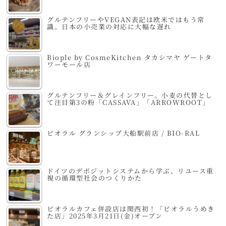
グルテンフリーやVEGAN表記は欧米ではもう常
識。日本の小売業の対応に大幅な遅れ
Biople by CosmeKitchen タカシマヤ ゲートタ
ワーモール店
グルテンフリー＆グレインフリー。小麦の代替とし
て注目第3の粉「CASSAVA」「ARROWROOT」
ビオラル グランシップ大船駅前店 / BIO-RAL
ドイツのデポジットシステムから学ぶ、リユース重
視の循環型社会のつくりかた
ビオラルカフェ併設店は関西初！「ビオラルうめき
た店」2025年3月21日(金)オープン