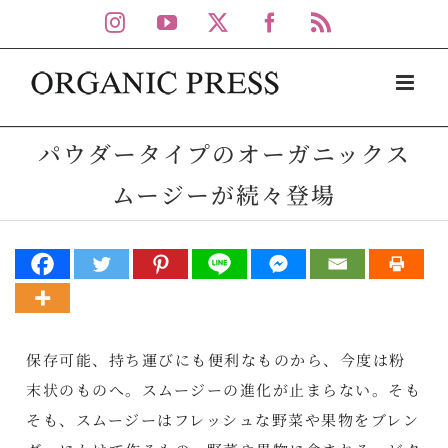
Skip
Instagram
YouTube
X
Facebook
Rss
to
content
パウダータイプのオーガニックス
ムージーが続々登場
保存可能、持ち運びにも便利なものから、今度は粉
末状のものへ。スムージーの進化が止まらない。そも
そも、スムージーはフレッシュな野菜や果物をブレン