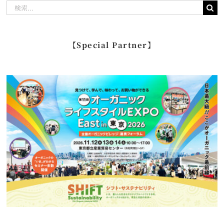
検
索
…
【Special Partner】