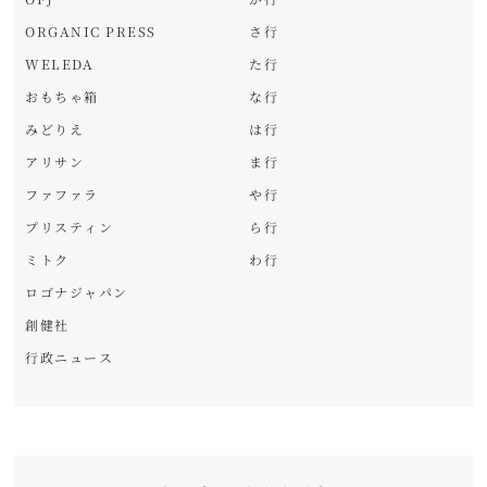
ORGANIC PRESS
さ行
WELEDA
た行
おもちゃ箱
な行
みどりえ
は行
アリサン
ま行
ファファラ
や行
プリスティン
ら行
ミトク
わ行
ロゴナジャパン
創健社
行政ニュース