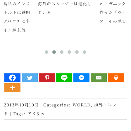
ク食品のインス
海外のスムージーは進化し
オーガニックチ
レトルトは透明
ている
作った「ヴィー
ングパウチに多
ア」その隠し
ザインが主流
2013年10月10日
|
Categories:
WORLD
,
海外トレン
ド
|
Tags:
アメリカ