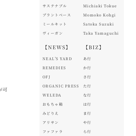
サステナブル
Michiaki Tokue
プラントベース
Momoko Kohgi
ミールキット
Satoka Suzuki
ヴィーガン
Taka Yamaguchi
【NEWS】
【BIZ】
NEAL'S YARD
あ行
REMEDIES
か行
OFJ
さ行
ORGANIC PRESS
た行
が可
WELEDA
な行
おもちゃ箱
は行
みどりえ
ま行
アリサン
や行
ファファラ
ら行