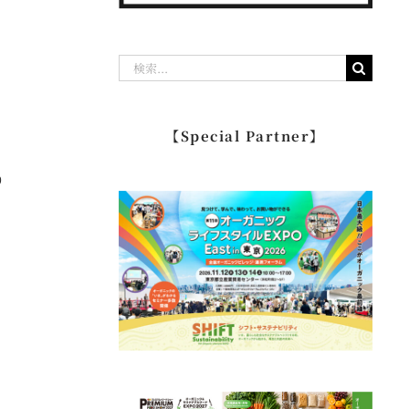
検
索
…
【Special Partner】
り