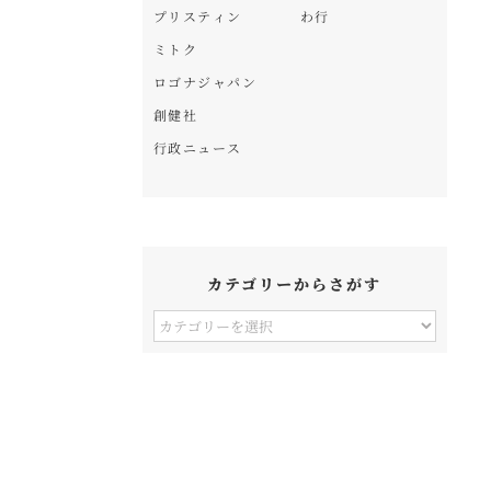
プリスティン
わ行
ミトク
ロゴナジャパン
創健社
行政ニュース
カテゴリーからさがす
カ
テ
ゴ
リ
ー
か