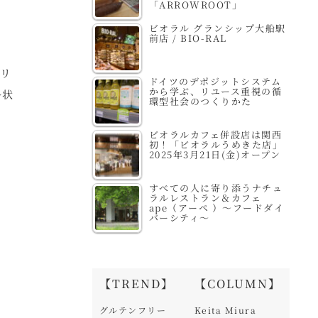
「ARROWROOT」
ビオラル グランシップ大船駅
前店 / BIO-RAL
ベリ
ドイツのデポジットシステム
から学ぶ、リユース重視の循
ル状
環型社会のつくりかた
ビオラルカフェ併設店は関西
初！「ビオラルうめきた店」
2025年3月21日(金)オープン
すべての人に寄り添うナチュ
ラルレストラン＆カフェ
ape（アーペ ）～フードダイ
バーシティ～
【TREND】
【COLUMN】
グルテンフリー
Keita Miura