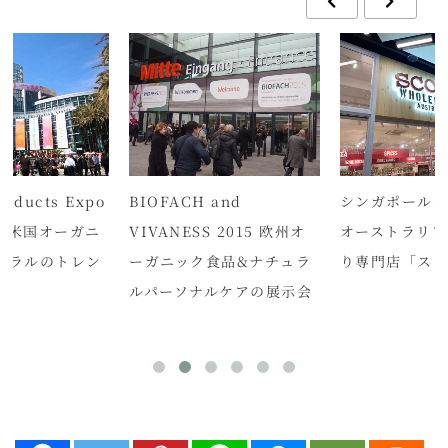
roducts Expo
BIOFACH and
シンガポールに
23 米国オーガニ
VIVANESS 2015 欧州オ
オーストラリア
ュラルのトレン
ーガニック食品&ナチュラ
り専門店「スク
ルパーソナルケアの展示会