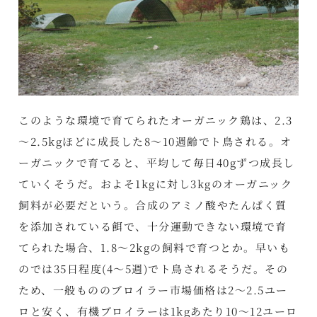
このような環境で育てられたオーガニック鶏は、2.3
～2.5kgほどに成長した8～10週齢でト鳥される。オ
ーガニックで育てると、平均して毎日40gずつ成長し
ていくそうだ。およそ1kgに対し3kgのオーガニック
飼料が必要だという。合成のアミノ酸やたんぱく質
を添加されている餌で、十分運動できない環境で育
てられた場合、1.8～2kgの飼料で育つとか。早いも
のでは35日程度(4～5週)でト鳥されるそうだ。その
ため、一般もののブロイラー市場価格は2～2.5ユー
ロと安く、有機ブロイラーは1kgあたり10～12ユーロ