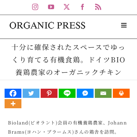
Skip
Instagram
YouTube
X
Facebook
Rss
to
content
十分に確保されたスペースでゆっ
くり育てる有機食鶏。ドイツBIO
養鶏農家のオーガニックチキン
Bioland(ビオラント)会員の有機養鶏農家、Johann
Brams(ヨハン・ブラームス)さんの鶏舎を訪問。