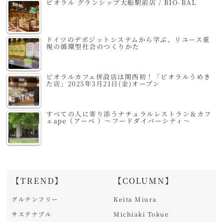
ビオラル グランシップ大船駅前店 / BIO-RAL
ドイツのデポジットシステムから学ぶ、リユース重
視の循環型社会のつくりかた
ビオラルカフェ併設店は関西初！「ビオラルうめき
た店」2025年3月21日(金)オープン
すべての人に寄り添うナチュラルレストラン＆カフ
ェape（アーペ ）～フードダイバーシティ～
【TREND】
【COLUMN】
グルテンフリー
Keita Miura
サステナブル
Michiaki Tokue