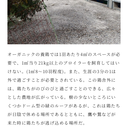
オーガニックの養鶏では1羽あたり4㎡のスペースが必
要で、1㎡当り21kg以上のブロイラーを飼育してはい
けない。(1㎡8～10羽程度)。また、生涯の3分の1は
外で過ごすことが必要とされている。この鶏舎外に
は、鶏たちがのびのびと過ごすことのできる、広々
とした農地が広がっている。樹の少ないところにい
くつかドーム型の緑のルーフがあるが、これは鶏たち
が日陰で休める場所であるとともに、鷹や鷲などが
来た時に鶏たちが逃げ込める場所だ。