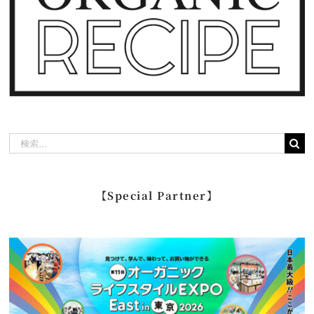
検
索
…
【Special Partner】