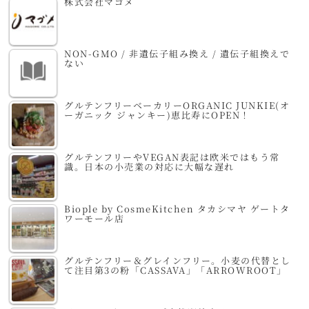
株式会社マゴメ
NON-GMO / 非遺伝子組み換え / 遺伝子組換えで
ない
グルテンフリーベーカリーORGANIC JUNKIE(オ
ーガニック ジャンキー)恵比寿にOPEN！
グルテンフリーやVEGAN表記は欧米ではもう常
識。日本の小売業の対応に大幅な遅れ
Biople by CosmeKitchen タカシマヤ ゲートタ
ワーモール店
グルテンフリー＆グレインフリー。小麦の代替とし
て注目第3の粉「CASSAVA」「ARROWROOT」