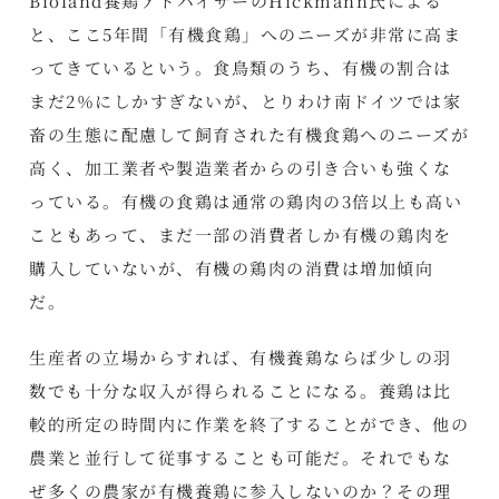
Bioland養鶏アドバイザーのHickmann氏による
と、ここ5年間「有機食鶏」へのニーズが非常に高ま
ってきているという。食鳥類のうち、有機の割合は
まだ2％にしかすぎないが、とりわけ南ドイツでは家
畜の生態に配慮して飼育された有機食鶏へのニーズが
高く、加工業者や製造業者からの引き合いも強くな
っている。有機の食鶏は通常の鶏肉の3倍以上も高い
こともあって、まだ一部の消費者しか有機の鶏肉を
購入していないが、有機の鶏肉の消費は増加傾向
だ。
生産者の立場からすれば、有機養鶏ならば少しの羽
数でも十分な収入が得られることになる。養鶏は比
較的所定の時間内に作業を終了することができ、他の
農業と並行して従事することも可能だ。それでもな
ぜ多くの農家が有機養鶏に参入しないのか？その理