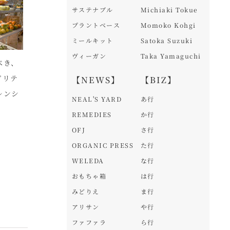
サステナブル
Michiaki Tokue
プラントベース
Momoko Kohgi
ミールキット
Satoka Suzuki
ヴィーガン
Taka Yamaguchi
べき、
日本の自然食品店が台
水を入れるだけ。ロー
ラ
ビリテ
湾へ進出。異国の地で
フードのインスタント
海
【NEWS】
【BIZ】
レンシ
「売れる」予測の難し
食品 Instant Raw
オ
NEAL'S YARD
あ行
さ / こだわりや台北信
Food
ン
REMEDIES
か行
義店(胡田和里家)
ト
OFJ
さ行
ORGANIC PRESS
た行
WELEDA
な行
おもちゃ箱
は行
みどりえ
ま行
アリサン
や行
ファファラ
ら行