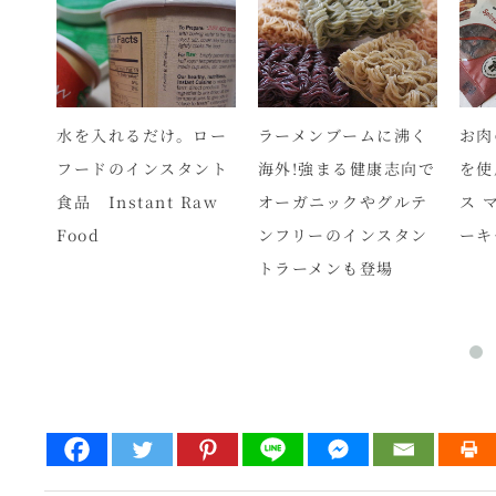
が台
水を入れるだけ。ロー
ラーメンブームに沸く
お肉
地で
フードのインスタント
海外!強まる健康志向で
を使
難し
食品 Instant Raw
オーガニックやグルテ
ス 
北信
Food
ンフリーのインスタン
ーキ
トラーメンも登場