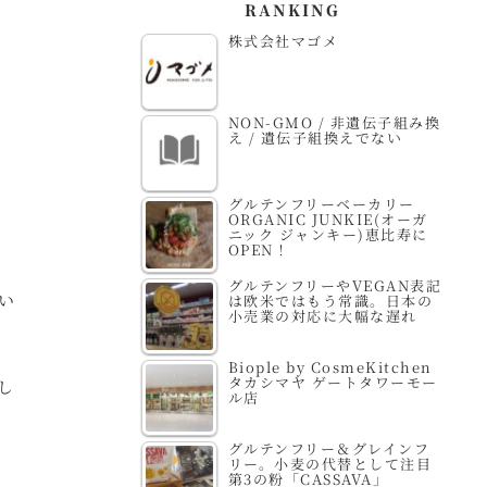
RANKING
株式会社マゴメ
NON-GMO / 非遺伝子組み換
え / 遺伝子組換えでない
グルテンフリーベーカリー
ORGANIC JUNKIE(オーガ
ニック ジャンキー)恵比寿に
OPEN！
グルテンフリーやVEGAN表記
い
は欧米ではもう常識。日本の
小売業の対応に大幅な遅れ
Biople by CosmeKitchen
タカシマヤ ゲートタワーモー
し
ル店
グルテンフリー＆グレインフ
リー。小麦の代替として注目
第3の粉「CASSAVA」