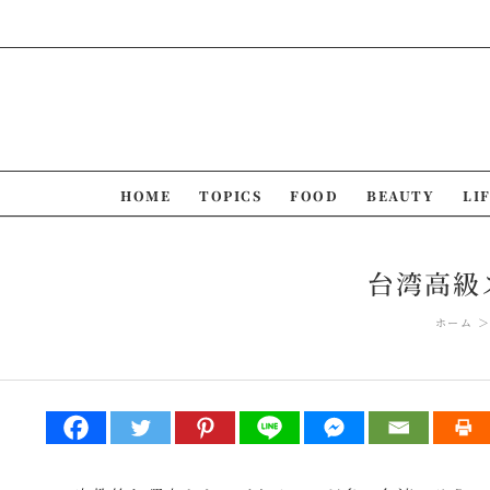
Skip
to
content
HOME
TOPICS
FOOD
BEAUTY
LI
台湾高級
ホーム