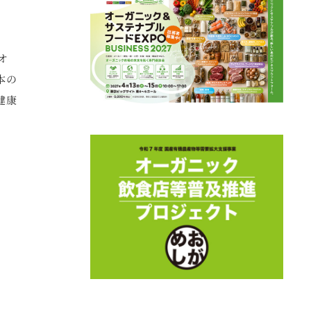
オ
本の
健康