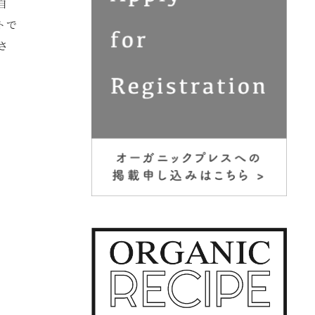
自
トで
さ