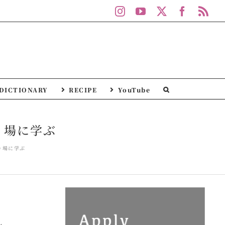
Instagram
YouTube
X
Facebo
Rs
DICTIONARY
RECIPE
YouTube
り場に学ぶ
り場に学ぶ