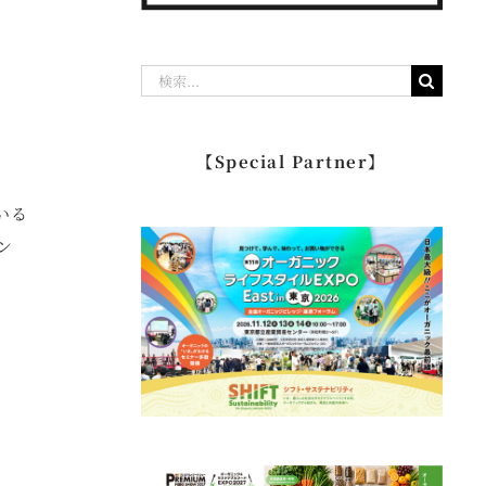
検
索
…
【Special Partner】
いる
ン