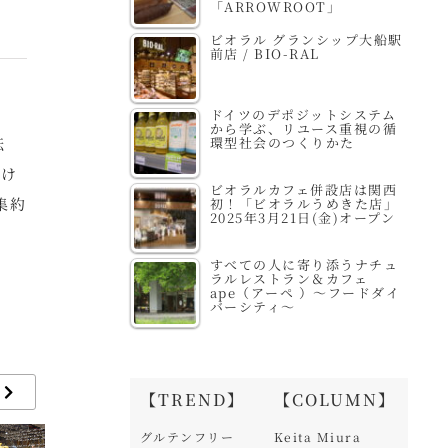
「ARROWROOT」
ビオラル グランシップ大船駅
前店 / BIO-RAL
ドイツのデポジットシステム
から学ぶ、リユース重視の循
環型社会のつくりかた
転
駆け
ビオラルカフェ併設店は関西
集約
初！「ビオラルうめきた店」
2025年3月21日(金)オープン
すべての人に寄り添うナチュ
ラルレストラン＆カフェ
ape（アーペ ）～フードダイ
バーシティ～
【TREND】
【COLUMN】
グルテンフリー
Keita Miura