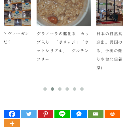
卵？ヴィーガン
グラノーラの進化系「カッ
日本の自然食
何だ？
プ入り」「ポリッジ」「ホ
進出。異国の
ットシリアル」「グルテン
る」予測の難しさ
フリー」
りや台北信義店
家)