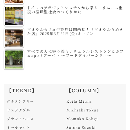
ドイツのデポジットシステムから学ぶ、リユース重
視の循環型社会のつくりかた
ビオラルカフェ併設店は関西初！「ビオラルうめき
た店」2025年3月21日(金)オープン
すべての人に寄り添うナチュラルレストラン＆カフ
ェape（アーペ ）～フードダイバーシティ～
【TREND】
【COLUMN】
グルテンフリー
Keita Miura
サステナブル
Michiaki Tokue
プラントベース
Momoko Kohgi
ミールキット
Satoka Suzuki