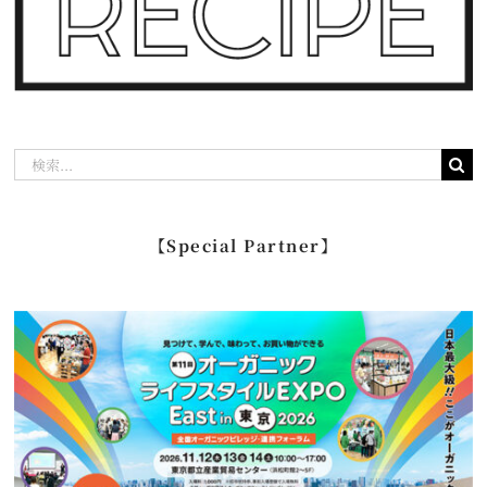
検
索
…
【Special Partner】