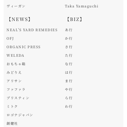
ヴィーガン
Taka Yamaguchi
【NEWS】
【BIZ】
NEAL'S YARD REMEDIES
あ行
OFJ
か行
ORGANIC PRESS
さ行
WELEDA
た行
おもちゃ箱
な行
みどりえ
は行
アリサン
ま行
ファファラ
や行
プリスティン
ら行
ミトク
わ行
ロゴナジャパン
創健社