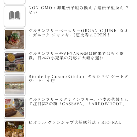
NON-GMO / 非遺伝子組み換え / 遺伝子組換えで
ない
グルテンフリーベーカリーORGANIC JUNKIE(オ
ーガニック ジャンキー)恵比寿にOPEN！
グルテンフリーやVEGAN表記は欧米ではもう常
識。日本の小売業の対応に大幅な遅れ
Biople by CosmeKitchen タカシマヤ ゲートタ
ワーモール店
グルテンフリー＆グレインフリー。小麦の代替とし
て注目第3の粉「CASSAVA」「ARROWROOT」
ビオラル グランシップ大船駅前店 / BIO-RAL