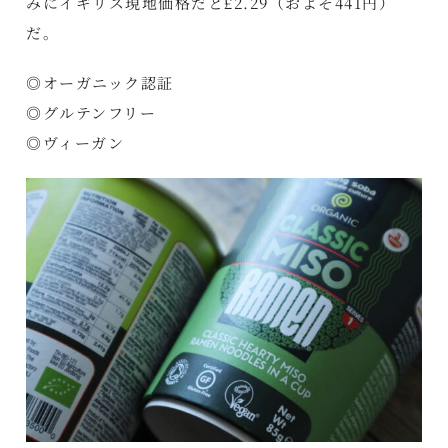
みにイギリス現地価格だと£2.29（およそ441円）
だ。
◎オーガニック認証
◎グルテンフリー
◎ヴィーガン