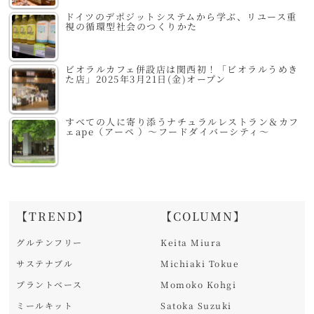
ドイツのデポジットシステムから学ぶ、リユース重
視の循環型社会のつくりかた
ビオラルカフェ併設店は関西初！「ビオラルうめき
た店」2025年3月21日(金)オープン
すべての人に寄り添うナチュラルレストラン＆カフ
ェape（アーペ ）～フードダイバーシティ～
【TREND】
【COLUMN】
グルテンフリー
Keita Miura
サステナブル
Michiaki Tokue
プラントベース
Momoko Kohgi
ミールキット
Satoka Suzuki