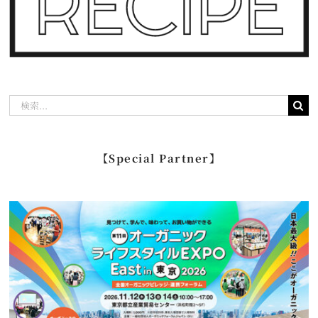
検
索
…
【Special Partner】