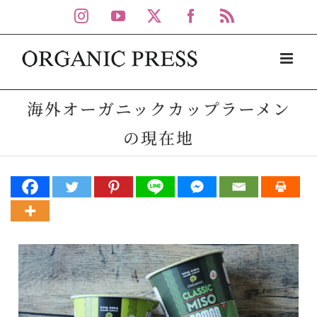
Skip
Instagram
YouTube
X
Facebook
Rss
to
content
海外オーガニックカップラーメン
の現在地