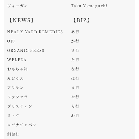
ヴィーガン
Taka Yamaguchi
【NEWS】
【BIZ】
NEAL'S YARD REMEDIES
あ行
OFJ
か行
ORGANIC PRESS
さ行
WELEDA
た行
おもちゃ箱
な行
みどりえ
は行
アリサン
ま行
ファファラ
や行
プリスティン
ら行
ミトク
わ行
ロゴナジャパン
創健社