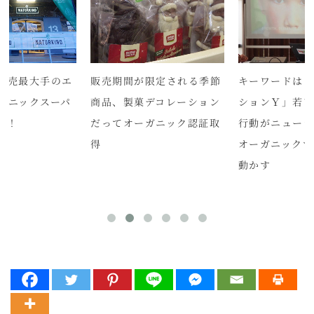
小売最大手のエ
販売期間が限定される季節
キーワードは
ガニックスーパ
商品、製菓デコレーション
ションＹ」若
ン！
だってオーガニック認証取
行動がニュー
得
オーガニックマ
動かす