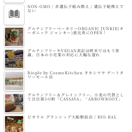
NON-GMO / 非遺伝子組み換え / 遺伝子組換えで
ない
グルテンフリーベーカリーORGANIC JUNKIE(オ
ーガニック ジャンキー)恵比寿にOPEN！
グルテンフリーやVEGAN表記は欧米ではもう常
識。日本の小売業の対応に大幅な遅れ
Biople by CosmeKitchen タカシマヤ ゲートタ
ワーモール店
グルテンフリー＆グレインフリー。小麦の代替とし
て注目第3の粉「CASSAVA」「ARROWROOT」
ビオラル グランシップ大船駅前店 / BIO-RAL