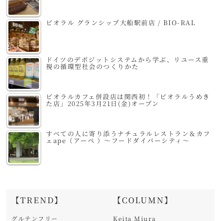
ビオラル グランシップ大船駅前店 / BIO-RAL
ドイツのデポジットシステムから学ぶ、リユース重
視の循環型社会のつくりかた
ビオラルカフェ併設店は関西初！「ビオラルうめき
た店」2025年3月21日(金)オープン
すべての人に寄り添うナチュラルレストラン＆カフ
ェape（アーペ ）～フードダイバーシティ～
【TREND】
【COLUMN】
グルテンフリー
Keita Miura