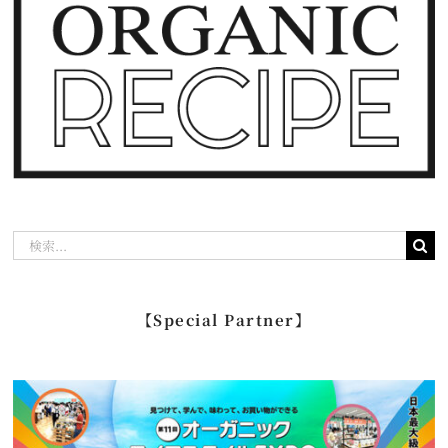
検
索
…
【Special Partner】