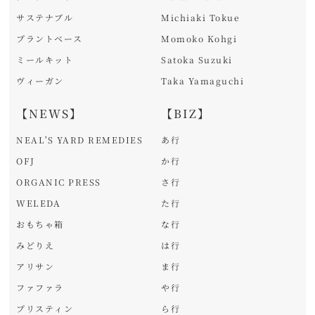
サステナブル
Michiaki Tokue
プラントベース
Momoko Kohgi
ミールキット
Satoka Suzuki
ヴィーガン
Taka Yamaguchi
【NEWS】
【BIZ】
NEAL'S YARD REMEDIES
あ行
OFJ
か行
ORGANIC PRESS
さ行
WELEDA
た行
おもちゃ箱
な行
みどりえ
は行
アリサン
ま行
ファファラ
や行
プリスティン
ら行