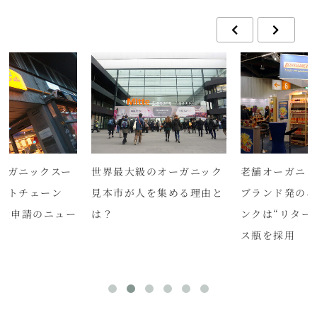
ーガニックスー
世界最大級のオーガニック
老舗オーガニッ
ットチェーン
見本市が人を集める理由と
ブランド発の
が破産申請のニュー
は？
ンクは“リター
ス瓶を採用