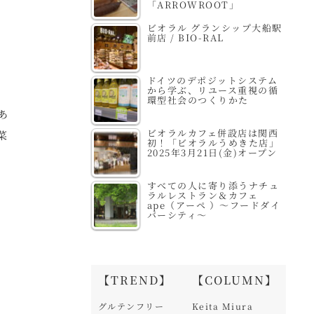
「ARROWROOT」
ビオラル グランシップ大船駅
前店 / BIO-RAL
ドイツのデポジットシステム
から学ぶ、リユース重視の循
環型社会のつくりかた
あ
ビオラルカフェ併設店は関西
菜
初！「ビオラルうめきた店」
2025年3月21日(金)オープン
すべての人に寄り添うナチュ
ラルレストラン＆カフェ
ape（アーペ ）～フードダイ
バーシティ～
【TREND】
【COLUMN】
グルテンフリー
Keita Miura