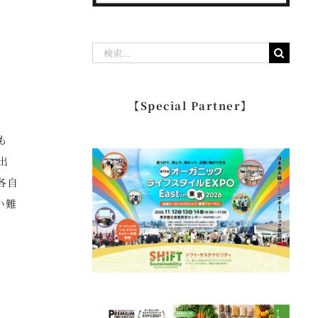
検
索
…
【Special Partner】
も
出
各自
い難