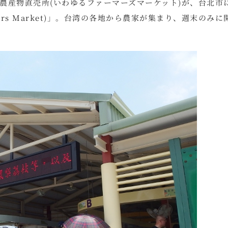
農産物直売所(いわゆるファーマーズマーケット)が、台北市
rmers Market)」。台湾の各地から農家が集まり、週末のみに