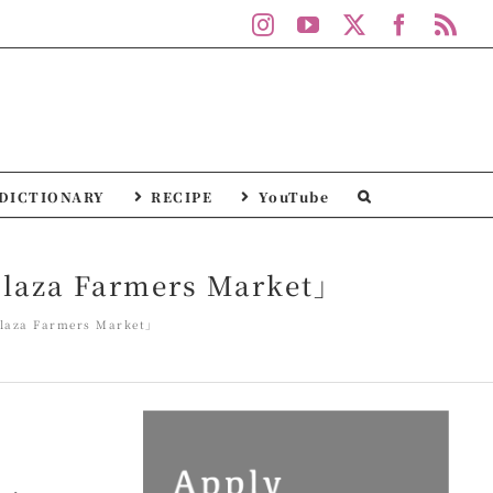
Instagram
YouTube
X
Facebo
Rs
DICTIONARY
RECIPE
YouTube
 Farmers Market」
 Farmers Market」