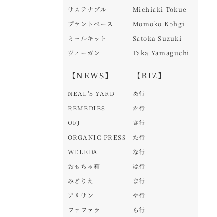
サステナブル
Michiaki Tokue
プラントベース
Momoko Kohgi
ミールキット
Satoka Suzuki
ヴィーガン
Taka Yamaguchi
【NEWS】
【BIZ】
NEAL'S YARD
あ行
REMEDIES
か行
OFJ
さ行
ORGANIC PRESS
た行
WELEDA
な行
おもちゃ箱
は行
みどりえ
ま行
アリサン
や行
ファファラ
ら行