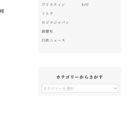
プリスティン
わ行
種
ミトク
ロゴナジャパン
創健社
行政ニュース
カテゴリーからさがす
カ
テ
ゴ
リ
ー
か