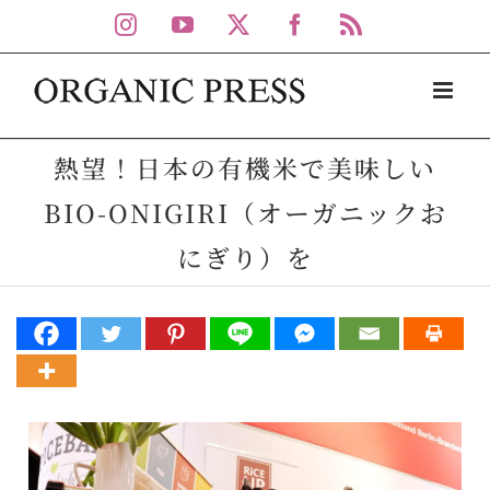
Skip
Instagram
YouTube
X
Facebook
Rss
to
content
熱望！日本の有機米で美味しい
BIO-ONIGIRI（オーガニックお
にぎり）を