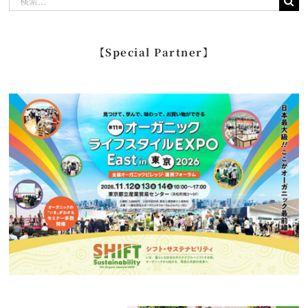
索
…
【Special Partner】