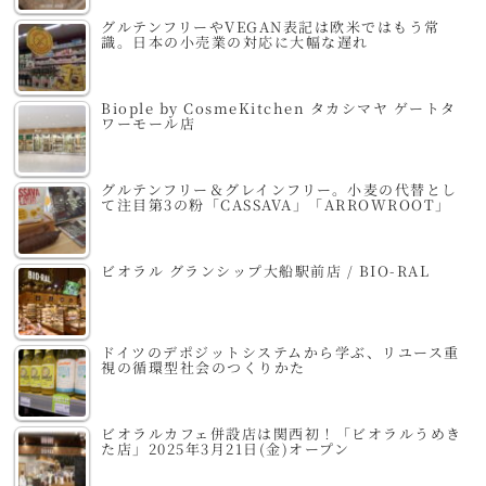
グルテンフリーやVEGAN表記は欧米ではもう常
識。日本の小売業の対応に大幅な遅れ
Biople by CosmeKitchen タカシマヤ ゲートタ
ワーモール店
グルテンフリー＆グレインフリー。小麦の代替とし
て注目第3の粉「CASSAVA」「ARROWROOT」
ビオラル グランシップ大船駅前店 / BIO-RAL
ドイツのデポジットシステムから学ぶ、リユース重
視の循環型社会のつくりかた
ビオラルカフェ併設店は関西初！「ビオラルうめき
た店」2025年3月21日(金)オープン