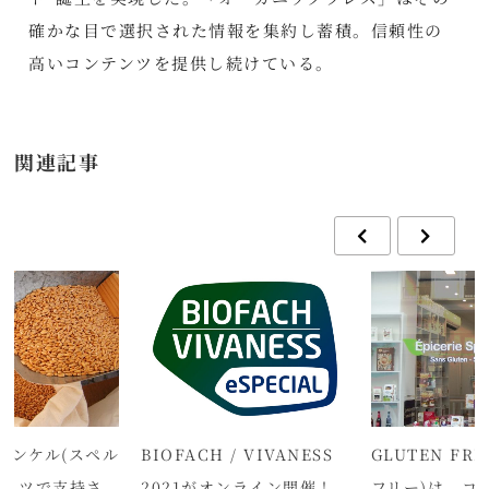
確かな目で選択された情報を集約し蓄積。信頼性の
高いコンテンツを提供し続けている。
関連記事
ィンケル(スペル
BIOFACH / VIVANESS
GLUTEN FR
ドイツで支持さ
2021がオンライン開催！
フリー)は、コ