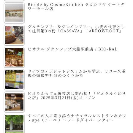
Biople by CosmeKitchen タカシマヤ ゲートタ
ワーモール店
グルテンフリー＆グレインフリー。小麦の代替とし
て注目第3の粉「CASSAVA」「ARROWROOT」
ビオラル グランシップ大船駅前店 / BIO-RAL
ドイツのデポジットシステムから学ぶ、リユース重
視の循環型社会のつくりかた
ビオラルカフェ併設店は関西初！「ビオラルうめき
た店」2025年3月21日(金)オープン
すべての人に寄り添うナチュラルレストラン＆カフ
ェape（アーペ ）～フードダイバーシティ～