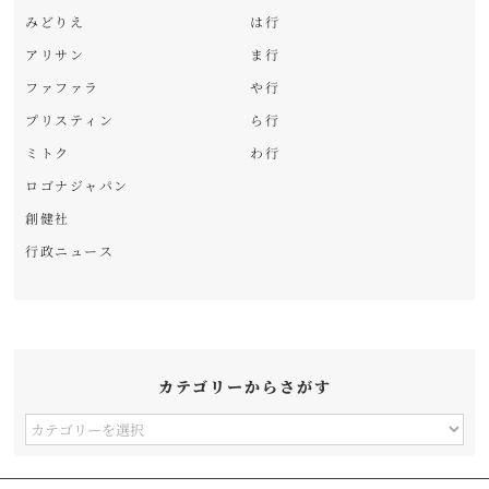
みどりえ
は行
アリサン
ま行
ファファラ
や行
プリスティン
ら行
ミトク
わ行
ロゴナジャパン
創健社
行政ニュース
カテゴリーからさがす
カ
テ