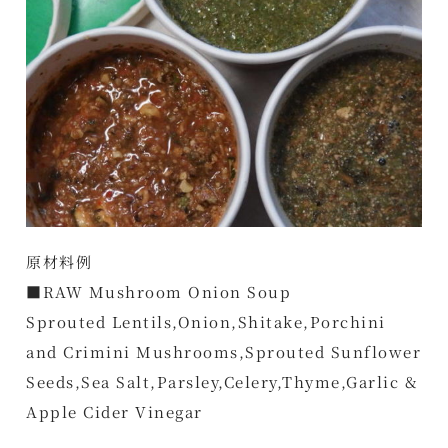
原材料例
■RAW Mushroom Onion Soup
Sprouted Lentils,Onion,Shitake,Porchini
and Crimini Mushrooms,Sprouted Sunflower
Seeds,Sea Salt,Parsley,Celery,Thyme,Garlic &
Apple Cider Vinegar