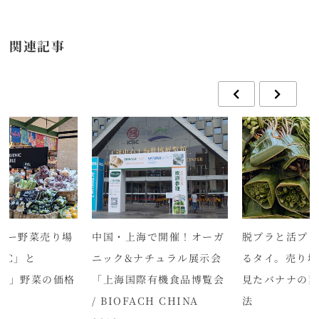
関連記事
パー野菜売り場
中国・上海で開催！オーガ
脱プラと活プ
NIC」と
ニック&ナチュラル展示会
るタイ。売り場
IC」野菜の価格
「上海国際有機食品博覧会
見たバナナの
/ BIOFACH CHINA
法