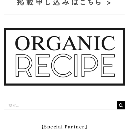
検
索
…
【Special Partner】