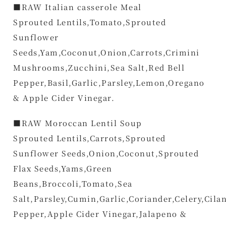
■RAW Italian casserole Meal
Sprouted Lentils,Tomato,Sprouted
Sunflower
Seeds,Yam,Coconut,Onion,Carrots,Crimini
Mushrooms,Zucchini,Sea Salt,Red Bell
Pepper,Basil,Garlic,Parsley,Lemon,Oregano
& Apple Cider Vinegar.
■RAW Moroccan Lentil Soup
Sprouted Lentils,Carrots,Sprouted
Sunflower Seeds,Onion,Coconut,Sprouted
Flax Seeds,Yams,Green
Beans,Broccoli,Tomato,Sea
Salt,Parsley,Cumin,Garlic,Coriander,Celery,Cil
Pepper,Apple Cider Vinegar,Jalapeno &