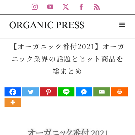
Skip
Instagram
YouTube
X
Facebook
Rss
to
content
【オーガニック番付2021】オーガ
ニック業界の話題とヒット商品を
総まとめ