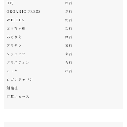
OFJ
か行
ORGANIC PRESS
さ行
WELEDA
た行
おもちゃ箱
な行
みどりえ
は行
アリサン
ま行
ファファラ
や行
プリスティン
ら行
ミトク
わ行
ロゴナジャパン
創健社
行政ニュース