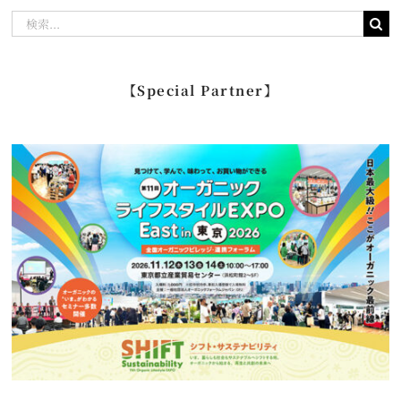
検
索
…
【Special Partner】