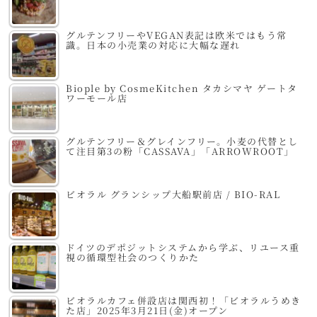
グルテンフリーやVEGAN表記は欧米ではもう常
識。日本の小売業の対応に大幅な遅れ
Biople by CosmeKitchen タカシマヤ ゲートタ
ワーモール店
グルテンフリー＆グレインフリー。小麦の代替とし
て注目第3の粉「CASSAVA」「ARROWROOT」
ビオラル グランシップ大船駅前店 / BIO-RAL
ドイツのデポジットシステムから学ぶ、リユース重
視の循環型社会のつくりかた
ビオラルカフェ併設店は関西初！「ビオラルうめき
た店」2025年3月21日(金)オープン