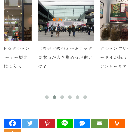
FREE(グルテン
世界最大級のオーガニック
グルテンフリー
、コーナー展開
見本市が人を集める理由と
ードルが続々
時代に突入
は？
ンフリーもオー