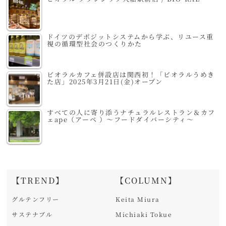
ドイツのデポジットシステムから学ぶ、リユース重
視の循環型社会のつくりかた
ビオラルカフェ併設店は関西初！「ビオラルうめき
た店」2025年3月21日(金)オープン
すべての人に寄り添うナチュラルレストラン＆カフ
ェape（アーペ ）～フードダイバーシティ～
【TREND】
【COLUMN】
グルテンフリー
Keita Miura
サステナブル
Michiaki Tokue