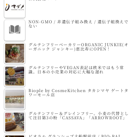
NON-GMO / 非遺伝子組み換え / 遺伝子組換えで
ない
グルテンフリーベーカリーORGANIC JUNKIE(オ
ーガニック ジャンキー)恵比寿にOPEN！
グルテンフリーやVEGAN表記は欧米ではもう常
識。日本の小売業の対応に大幅な遅れ
Biople by CosmeKitchen タカシマヤ ゲートタ
ワーモール店
グルテンフリー＆グレインフリー。小麦の代替とし
て注目第3の粉「CASSAVA」「ARROWROOT」
ビオラル グランシップ大船駅前店 / BIO-RAL