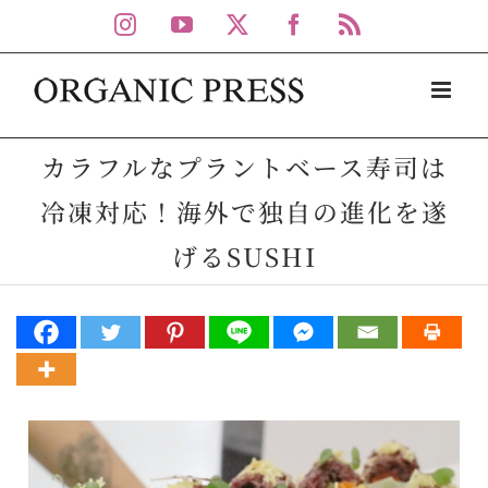
Skip
Instagram
YouTube
X
Facebook
Rss
to
content
カラフルなプラントベース寿司は
冷凍対応！海外で独自の進化を遂
げるSUSHI