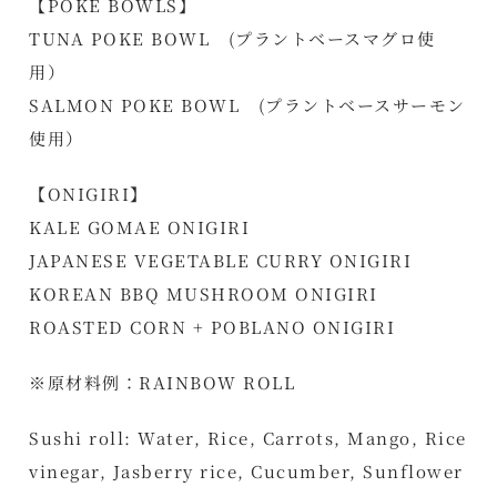
【POKE BOWLS】
TUNA POKE BOWL (プラントベースマグロ使
用）
SALMON POKE BOWL (プラントベースサーモン
使用）
【ONIGIRI】
KALE GOMAE ONIGIRI
JAPANESE VEGETABLE CURRY ONIGIRI
KOREAN BBQ MUSHROOM ONIGIRI
ROASTED CORN + POBLANO ONIGIRI
※原材料例：RAINBOW ROLL
Sushi roll: Water, Rice, Carrots, Mango, Rice
vinegar, Jasberry rice, Cucumber, Sunflower