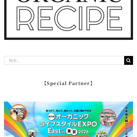
検
索
…
【Special Partner】